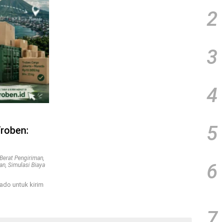
2
3
4
5
roben:
Berat Pengiriman
,
6
man
,
Simulasi Biaya
ado untuk kirim
7