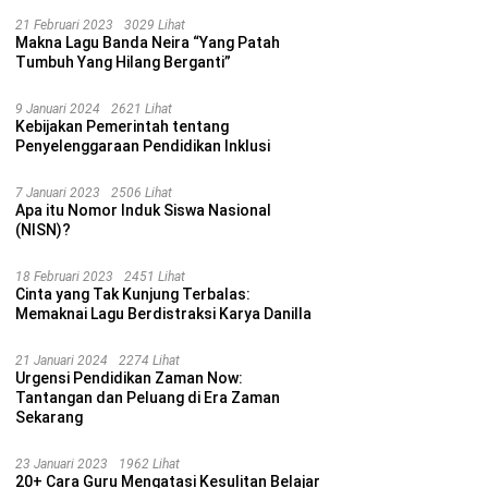
21 Februari 2023
3029 Lihat
Makna Lagu Banda Neira “Yang Patah
Tumbuh Yang Hilang Berganti”
9 Januari 2024
2621 Lihat
Kebijakan Pemerintah tentang
Penyelenggaraan Pendidikan Inklusi
7 Januari 2023
2506 Lihat
Apa itu Nomor Induk Siswa Nasional
(NISN)?
18 Februari 2023
2451 Lihat
Cinta yang Tak Kunjung Terbalas:
Memaknai Lagu Berdistraksi Karya Danilla
21 Januari 2024
2274 Lihat
Urgensi Pendidikan Zaman Now:
Tantangan dan Peluang di Era Zaman
Sekarang
23 Januari 2023
1962 Lihat
20+ Cara Guru Mengatasi Kesulitan Belajar