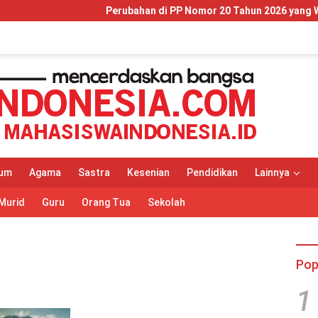
Perubahan di PP Nomor 20 Tahun 2026 yang Wajib Dipaha
um
Agama
Sastra
Kesenian
Pendidikan
Lainnya
Murid
Guru
Orang Tua
Sekolah
Pop
1