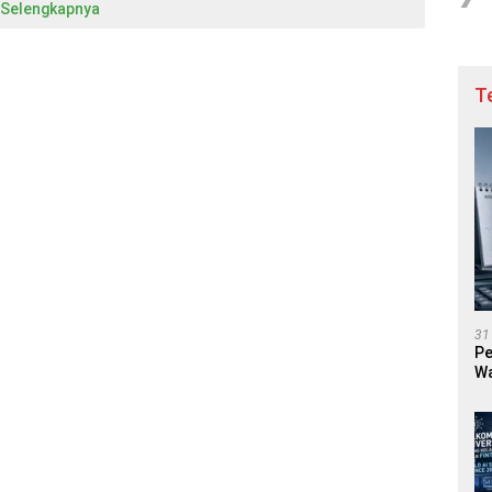
Selengkapnya
T
31
Pe
Wa