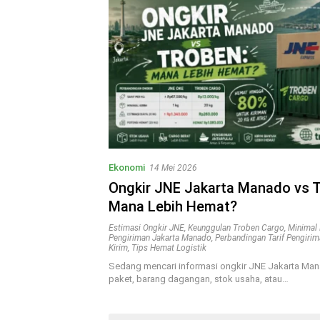
Ekonomi
14 Mei 2026
Ongkir JNE Jakarta Manado vs T
Mana Lebih Hemat?
Estimasi Ongkir JNE
,
Keunggulan Troben Cargo
,
Minimal 
Pengiriman Jakarta Manado
,
Perbandingan Tarif Pengiri
Kirim
,
Tips Hemat Logistik
Sedang mencari informasi ongkir JNE Jakarta Man
paket, barang dagangan, stok usaha, atau…