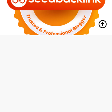
tutup
Indeks
Kode Etik
Redaksi
Disclaimer
Pedoman Media Siber
Privacy Policy
Hubungi Kami