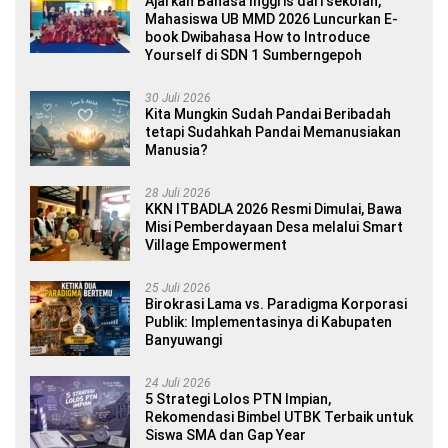
Ajarkan Bahasa Inggris dari sekolah,
Mahasiswa UB MMD 2026 Luncurkan E-
book Dwibahasa How to Introduce
Yourself di SDN 1 Sumberngepoh
30 Juli 2026
Kita Mungkin Sudah Pandai Beribadah
tetapi Sudahkah Pandai Memanusiakan
Manusia?
28 Juli 2026
KKN ITBADLA 2026 Resmi Dimulai, Bawa
Misi Pemberdayaan Desa melalui Smart
Village Empowerment
25 Juli 2026
Birokrasi Lama vs. Paradigma Korporasi
Publik: Implementasinya di Kabupaten
Banyuwangi
24 Juli 2026
5 Strategi Lolos PTN Impian,
Rekomendasi Bimbel UTBK Terbaik untuk
Siswa SMA dan Gap Year