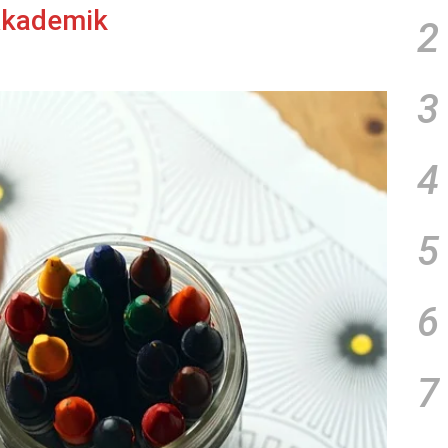
Akademik
2
3
4
5
6
7