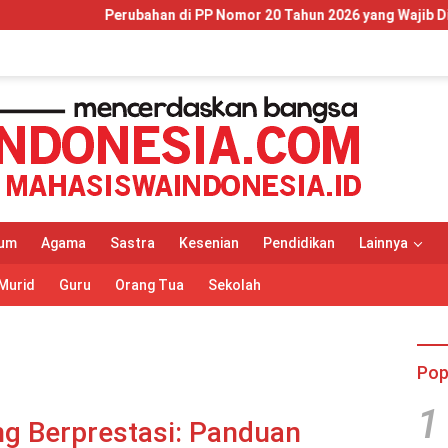
n di PP Nomor 20 Tahun 2026 yang Wajib Dipahami Wajib Pajak dan
um
Agama
Sastra
Kesenian
Pendidikan
Lainnya
Murid
Guru
Orang Tua
Sekolah
Pop
1
ng Berprestasi: Panduan