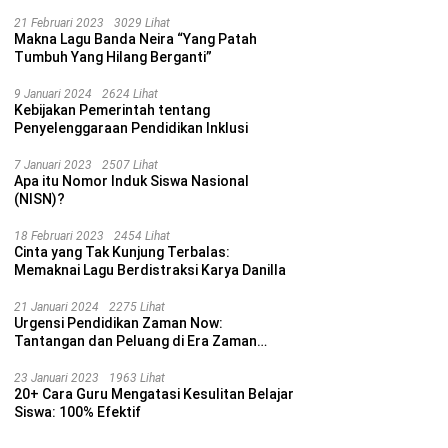
21 Februari 2023
3029 Lihat
Makna Lagu Banda Neira “Yang Patah
Tumbuh Yang Hilang Berganti”
9 Januari 2024
2624 Lihat
Kebijakan Pemerintah tentang
Penyelenggaraan Pendidikan Inklusi
7 Januari 2023
2507 Lihat
Apa itu Nomor Induk Siswa Nasional
(NISN)?
18 Februari 2023
2454 Lihat
Cinta yang Tak Kunjung Terbalas:
Memaknai Lagu Berdistraksi Karya Danilla
21 Januari 2024
2275 Lihat
Urgensi Pendidikan Zaman Now:
Tantangan dan Peluang di Era Zaman
Sekarang
23 Januari 2023
1963 Lihat
20+ Cara Guru Mengatasi Kesulitan Belajar
Siswa: 100% Efektif