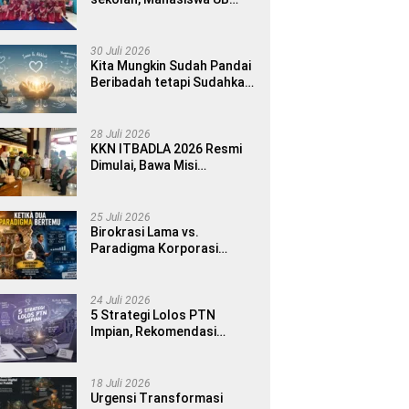
MMD 2026 Luncurkan E-
book Dwibahasa How to
Introduce Yourself di SDN
30 Juli 2026
1 Sumberngepoh
Kita Mungkin Sudah Pandai
Beribadah tetapi Sudahkah
Pandai Memanusiakan
Manusia?
28 Juli 2026
KKN ITBADLA 2026 Resmi
Dimulai, Bawa Misi
Pemberdayaan Desa
melalui Smart Village
Empowerment
25 Juli 2026
Birokrasi Lama vs.
Paradigma Korporasi
Publik: Implementasinya di
Kabupaten Banyuwangi
24 Juli 2026
5 Strategi Lolos PTN
Impian, Rekomendasi
Bimbel UTBK Terbaik untuk
Siswa SMA dan Gap Year
18 Juli 2026
Urgensi Transformasi