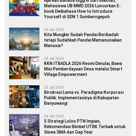
Ajarkan Bahasa Inggris dari sekolah,
Mahasiswa UB MMD 2026 Luncurkan E-
book Dwibahasa How to Introduce
Yourself di SDN 1 Sumberngepoh
30 Juli 2026
Kita Mungkin Sudah Pandai Beribadah
tetapi Sudahkah Pandai Memanusiakan
Manusia?
28 Juli 2026
KKN ITBADLA 2026 Resmi Dimulai, Bawa
Misi Pemberdayaan Desa melalui Smart
Village Empowerment
25 Juli 2026
Birokrasi Lama vs. Paradigma Korporasi
Publik: Implementasinya di Kabupaten
Banyuwangi
24 Juli 2026
5 Strategi Lolos PTN Impian,
Rekomendasi Bimbel UTBK Terbaik untuk
Siswa SMA dan Gap Year