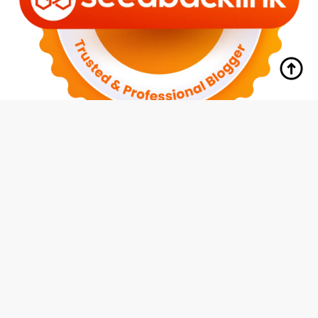
tutup
Indeks
Kode Etik
Redaksi
Disclaimer
Pedoman Media Siber
Privacy Policy
Hubungi Kami