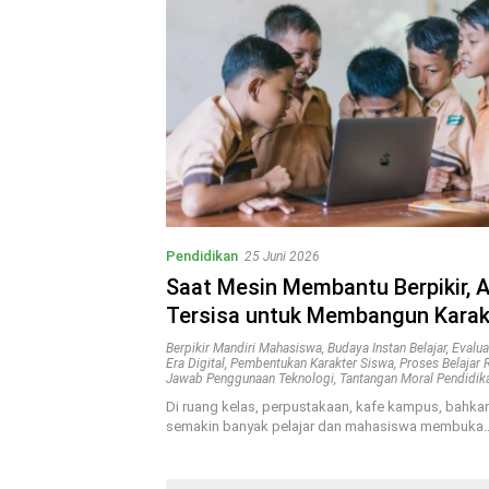
Pendidikan
25 Juni 2026
Saat Mesin Membantu Berpikir, 
Tersisa untuk Membangun Karak
Berpikir Mandiri Mahasiswa
,
Budaya Instan Belajar
,
Evalua
Era Digital
,
Pembentukan Karakter Siswa
,
Proses Belajar R
Jawab Penggunaan Teknologi
,
Tantangan Moral Pendidik
Di ruang kelas, perpustakaan, kafe kampus, bahka
semakin banyak pelajar dan mahasiswa membuka