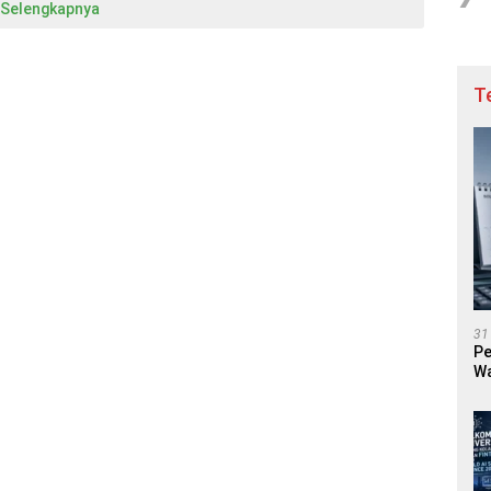
Selengkapnya
T
31
Pe
Wa