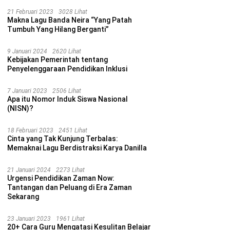
21 Februari 2023
3028 Lihat
Makna Lagu Banda Neira “Yang Patah
Tumbuh Yang Hilang Berganti”
9 Januari 2024
2620 Lihat
Kebijakan Pemerintah tentang
Penyelenggaraan Pendidikan Inklusi
7 Januari 2023
2506 Lihat
Apa itu Nomor Induk Siswa Nasional
(NISN)?
18 Februari 2023
2451 Lihat
Cinta yang Tak Kunjung Terbalas:
Memaknai Lagu Berdistraksi Karya Danilla
21 Januari 2024
2273 Lihat
Urgensi Pendidikan Zaman Now:
Tantangan dan Peluang di Era Zaman
Sekarang
23 Januari 2023
1961 Lihat
20+ Cara Guru Mengatasi Kesulitan Belajar