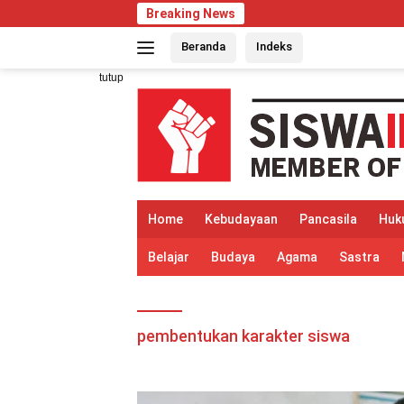
Langsung
Breaking News
ke
Beranda
Indeks
konten
tutup
Home
Kebudayaan
Pancasila
Huk
Belajar
Budaya
Agama
Sastra
pembentukan karakter siswa