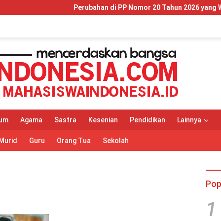
Perubahan di PP Nomor 20 Tahun 2026 yang Wajib Dipaha
um
Agama
Sastra
Kesenian
Pendidikan
Lainnya
Murid
Guru
Orang Tua
Sekolah
Pop
1