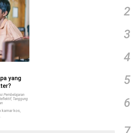
2
3
4
5
Apa yang
ter?
si Pembelajaran
6
eflektif
,
Tanggung
an
n kamar kos,
…
7