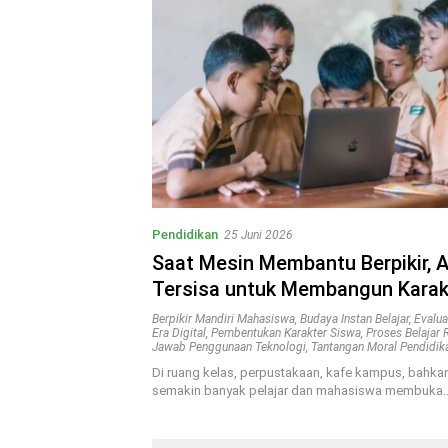
Pendidikan
25 Juni 2026
Saat Mesin Membantu Berpikir, 
Tersisa untuk Membangun Karak
Berpikir Mandiri Mahasiswa
,
Budaya Instan Belajar
,
Evalua
Era Digital
,
Pembentukan Karakter Siswa
,
Proses Belajar R
Jawab Penggunaan Teknologi
,
Tantangan Moral Pendidik
Di ruang kelas, perpustakaan, kafe kampus, bahka
semakin banyak pelajar dan mahasiswa membuka