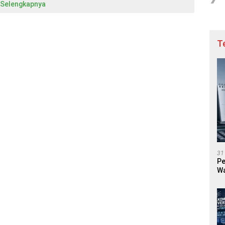
Selengkapnya
T
31
Pe
Wa