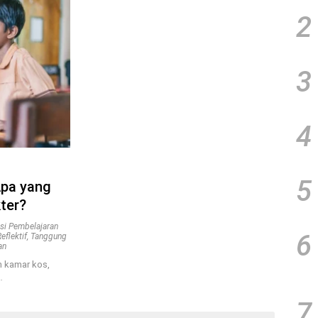
2
3
4
5
Apa yang
ter?
si Pembelajaran
6
eflektif
,
Tanggung
an
n kamar kos,
…
7