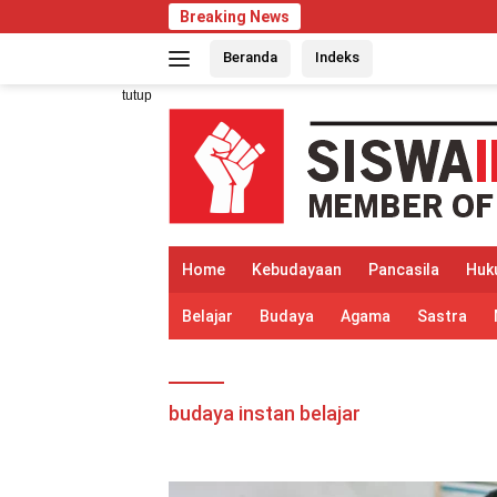
Langsung
Breaking News
ke
Beranda
Indeks
konten
tutup
Home
Kebudayaan
Pancasila
Huk
Belajar
Budaya
Agama
Sastra
budaya instan belajar