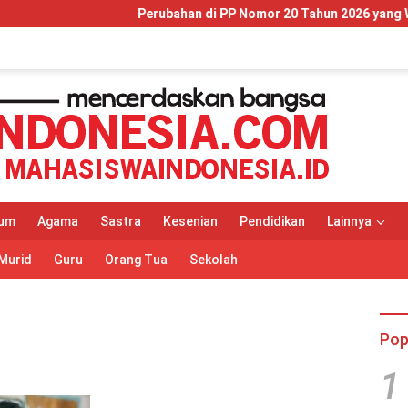
Perubahan di PP Nomor 20 Tahun 2026 yang Wajib Dipah
um
Agama
Sastra
Kesenian
Pendidikan
Lainnya
Murid
Guru
Orang Tua
Sekolah
Pop
1