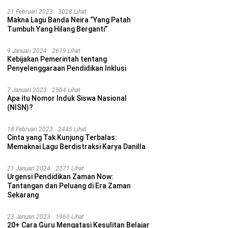
21 Februari 2023
3028 Lihat
Makna Lagu Banda Neira “Yang Patah
Tumbuh Yang Hilang Berganti”
9 Januari 2024
2619 Lihat
Kebijakan Pemerintah tentang
Penyelenggaraan Pendidikan Inklusi
7 Januari 2023
2504 Lihat
Apa itu Nomor Induk Siswa Nasional
(NISN)?
18 Februari 2023
2445 Lihat
Cinta yang Tak Kunjung Terbalas:
Memaknai Lagu Berdistraksi Karya Danilla
21 Januari 2024
2271 Lihat
Urgensi Pendidikan Zaman Now:
Tantangan dan Peluang di Era Zaman
Sekarang
23 Januari 2023
1960 Lihat
20+ Cara Guru Mengatasi Kesulitan Belajar