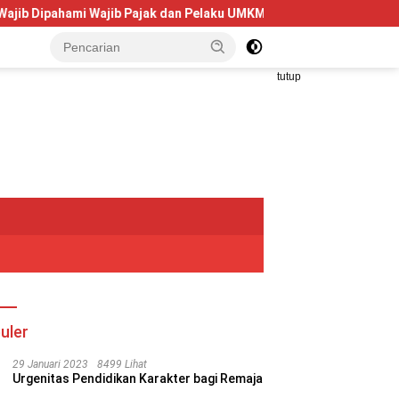
ami Wajib Pajak dan Pelaku UMKM
Telkom University Dorong
tutup
uler
29 Januari 2023
8499 Lihat
Urgenitas Pendidikan Karakter bagi Remaja