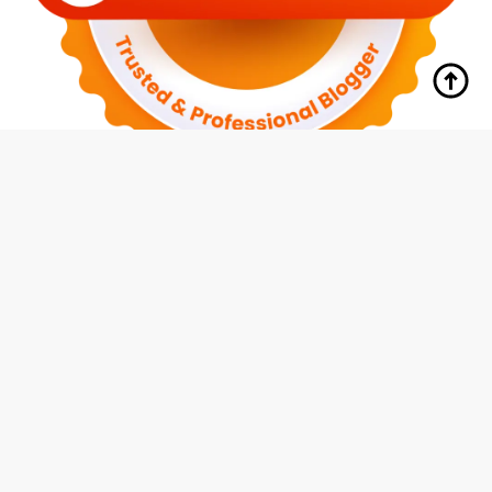
tutup
Indeks
Kode Etik
Redaksi
Disclaimer
Pedoman Media Siber
Privacy Policy
Hubungi Kami
© 2026 Media Siswa Indonesia (MMI Group)