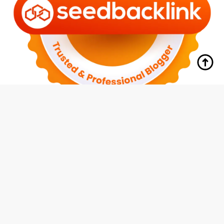
tutup
Indeks
Kode Etik
Redaksi
Disclaimer