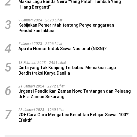
2
Makna Lagu Banda Neira “Yang Patah Tumbuh Yang
Hilang Berganti”
3
9 Januari 2024
2620 Lihat
Kebijakan Pemerintah tentang Penyelenggaraan
Pendidikan Inklusi
4
7 Januari 2023
2506 Lihat
Apa itu Nomor Induk Siswa Nasional (NISN)?
5
18 Februari 2023
2451 Lihat
Cinta yang Tak Kunjung Terbalas: Memaknai Lagu
Berdistraksi Karya Danilla
6
21 Januari 2024
2272 Lihat
Urgensi Pendidikan Zaman Now: Tantangan dan Peluang
di Era Zaman Sekarang
7
23 Januari 2023
1960 Lihat
20+ Cara Guru Mengatasi Kesulitan Belajar Siswa: 100%
Efektif