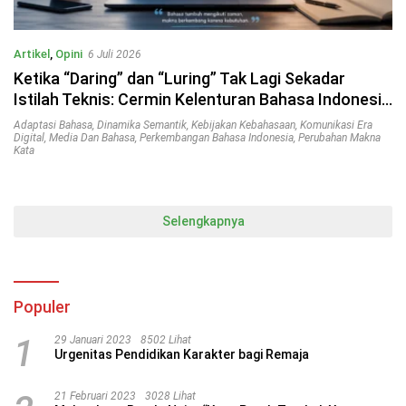
Artikel
,
Opini
6 Juli 2026
Ketika “Daring” dan “Luring” Tak Lagi Sekadar
Istilah Teknis: Cermin Kelenturan Bahasa Indonesia
di Era Digital
Adaptasi Bahasa
,
Dinamika Semantik
,
Kebijakan Kebahasaan
,
Komunikasi Era
Digital
,
Media Dan Bahasa
,
Perkembangan Bahasa Indonesia
,
Perubahan Makna
Kata
Selengkapnya
Populer
1
29 Januari 2023
8502 Lihat
Urgenitas Pendidikan Karakter bagi Remaja
21 Februari 2023
3028 Lihat