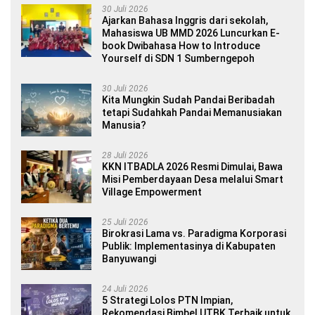
30 Juli 2026
Ajarkan Bahasa Inggris dari sekolah,
Mahasiswa UB MMD 2026 Luncurkan E-
book Dwibahasa How to Introduce
Yourself di SDN 1 Sumberngepoh
30 Juli 2026
Kita Mungkin Sudah Pandai Beribadah
tetapi Sudahkah Pandai Memanusiakan
Manusia?
28 Juli 2026
KKN ITBADLA 2026 Resmi Dimulai, Bawa
Misi Pemberdayaan Desa melalui Smart
Village Empowerment
25 Juli 2026
Birokrasi Lama vs. Paradigma Korporasi
Publik: Implementasinya di Kabupaten
Banyuwangi
24 Juli 2026
5 Strategi Lolos PTN Impian,
Rekomendasi Bimbel UTBK Terbaik untuk