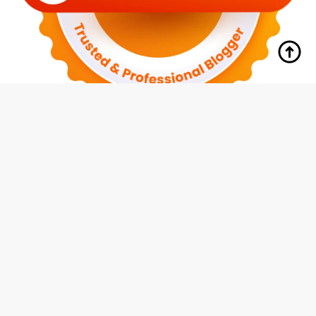
tutup
Indeks
Kode Etik
Redaksi
Disclaimer
Pedoman Media Siber
Privacy Policy
Hubungi Kami
© 2026 Media Siswa Indonesia (MMI Group)