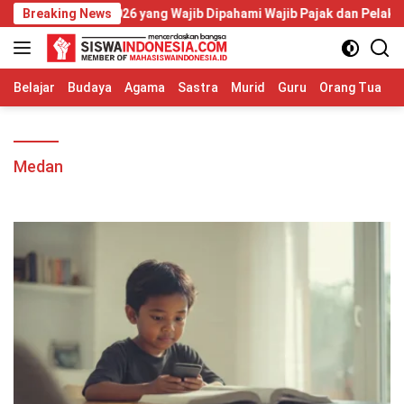
Langsung
or 20 Tahun 2026 yang Wajib Dipahami Wajib Pajak dan Pelaku UMK
Breaking News
ke
konten
Belajar
Budaya
Agama
Sastra
Murid
Guru
Orang Tua
S
Medan