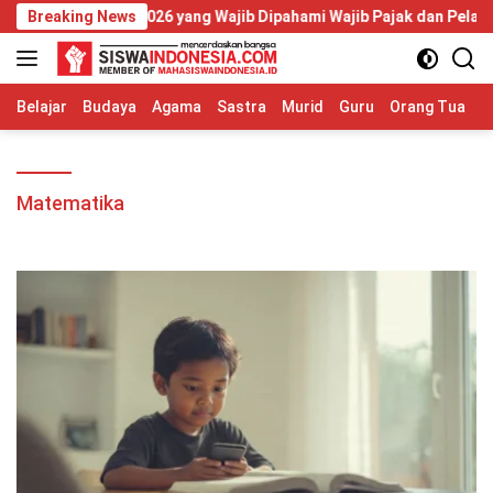
Langsung
omor 20 Tahun 2026 yang Wajib Dipahami Wajib Pajak dan Pelaku U
Breaking News
ke
konten
Belajar
Budaya
Agama
Sastra
Murid
Guru
Orang Tua
S
Matematika