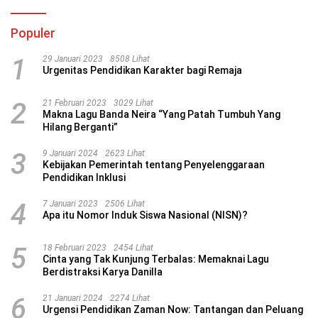
Populer
1
29 Januari 2023
8508 Lihat
Urgenitas Pendidikan Karakter bagi Remaja
2
21 Februari 2023
3029 Lihat
Makna Lagu Banda Neira “Yang Patah Tumbuh Yang
Hilang Berganti”
3
9 Januari 2024
2623 Lihat
Kebijakan Pemerintah tentang Penyelenggaraan
Pendidikan Inklusi
4
7 Januari 2023
2506 Lihat
Apa itu Nomor Induk Siswa Nasional (NISN)?
5
18 Februari 2023
2454 Lihat
Cinta yang Tak Kunjung Terbalas: Memaknai Lagu
Berdistraksi Karya Danilla
6
21 Januari 2024
2274 Lihat
Urgensi Pendidikan Zaman Now: Tantangan dan Peluang