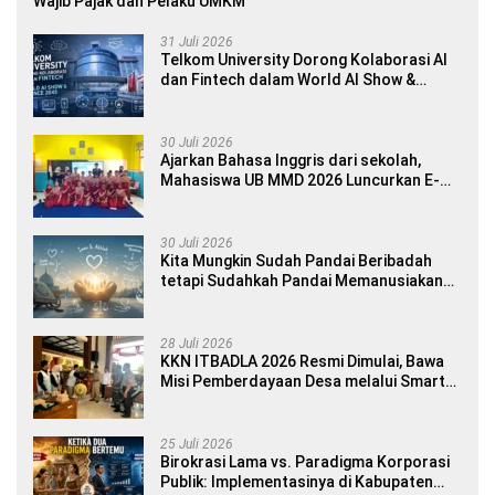
Wajib Pajak dan Pelaku UMKM
31 Juli 2026
Telkom University Dorong Kolaborasi AI
dan Fintech dalam World AI Show &
Finance 2045
30 Juli 2026
Ajarkan Bahasa Inggris dari sekolah,
Mahasiswa UB MMD 2026 Luncurkan E-
book Dwibahasa How to Introduce
Yourself di SDN 1 Sumberngepoh
30 Juli 2026
Kita Mungkin Sudah Pandai Beribadah
tetapi Sudahkah Pandai Memanusiakan
Manusia?
28 Juli 2026
KKN ITBADLA 2026 Resmi Dimulai, Bawa
Misi Pemberdayaan Desa melalui Smart
Village Empowerment
25 Juli 2026
Birokrasi Lama vs. Paradigma Korporasi
Publik: Implementasinya di Kabupaten