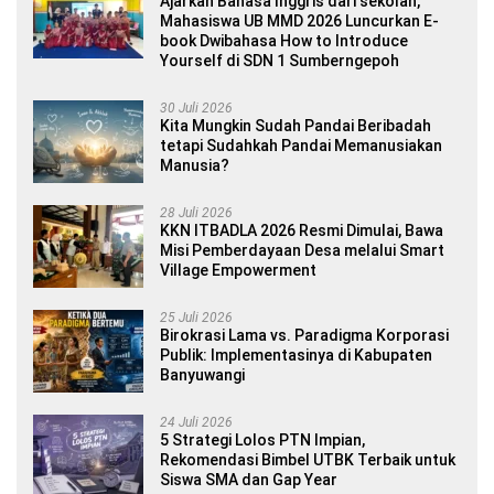
Ajarkan Bahasa Inggris dari sekolah,
Mahasiswa UB MMD 2026 Luncurkan E-
book Dwibahasa How to Introduce
Yourself di SDN 1 Sumberngepoh
30 Juli 2026
Kita Mungkin Sudah Pandai Beribadah
tetapi Sudahkah Pandai Memanusiakan
Manusia?
28 Juli 2026
KKN ITBADLA 2026 Resmi Dimulai, Bawa
Misi Pemberdayaan Desa melalui Smart
Village Empowerment
25 Juli 2026
Birokrasi Lama vs. Paradigma Korporasi
Publik: Implementasinya di Kabupaten
Banyuwangi
24 Juli 2026
5 Strategi Lolos PTN Impian,
Rekomendasi Bimbel UTBK Terbaik untuk
Siswa SMA dan Gap Year