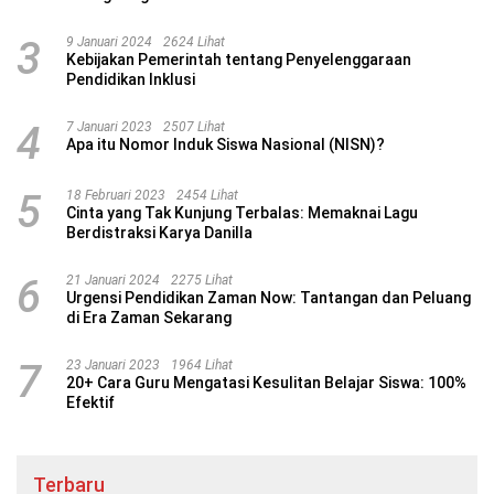
3
9 Januari 2024
2624 Lihat
Kebijakan Pemerintah tentang Penyelenggaraan
Pendidikan Inklusi
4
7 Januari 2023
2507 Lihat
Apa itu Nomor Induk Siswa Nasional (NISN)?
5
18 Februari 2023
2454 Lihat
Cinta yang Tak Kunjung Terbalas: Memaknai Lagu
Berdistraksi Karya Danilla
6
21 Januari 2024
2275 Lihat
Urgensi Pendidikan Zaman Now: Tantangan dan Peluang
di Era Zaman Sekarang
7
23 Januari 2023
1964 Lihat
20+ Cara Guru Mengatasi Kesulitan Belajar Siswa: 100%
Efektif
Terbaru