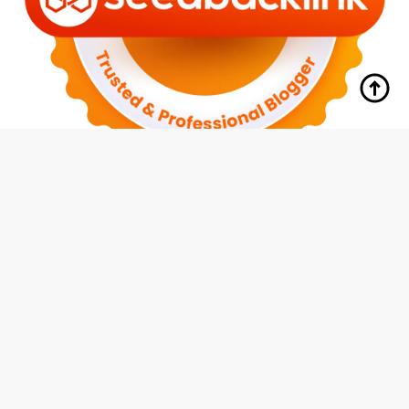
tutup
Indeks
Kode Etik
Redaksi
Disclaimer
Pedoman Media Siber
Privacy Policy
Hubungi Kami