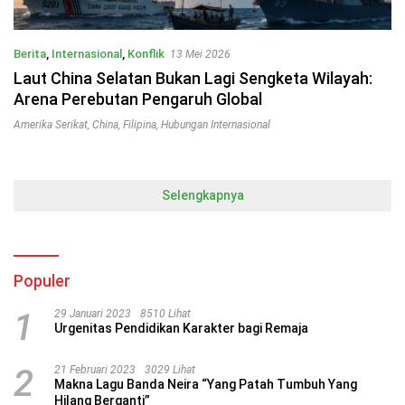
Berita
,
Internasional
,
Konflik
13 Mei 2026
Laut China Selatan Bukan Lagi Sengketa Wilayah:
Arena Perebutan Pengaruh Global
Amerika Serikat
,
China
,
Filipina
,
Hubungan Internasional
Selengkapnya
Populer
1
29 Januari 2023
8510 Lihat
Urgenitas Pendidikan Karakter bagi Remaja
2
21 Februari 2023
3029 Lihat
Makna Lagu Banda Neira “Yang Patah Tumbuh Yang
Hilang Berganti”