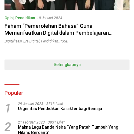
Opini
,
Pendidikan
18 Januari 2024
Faham “Pemerolehan Bahasa” Guna
Memanfaatkan Digital dalam Pembelajaran
Mahasiswa di Universitas Quality
Digitalisasi
,
Era Digital
,
Pendidikan
,
PGSD
Selengkapnya
Populer
1
29 Januari 2023
8513 Lihat
Urgenitas Pendidikan Karakter bagi Remaja
2
21 Februari 2023
3031 Lihat
Makna Lagu Banda Neira “Yang Patah Tumbuh Yang
Hilang Berganti”