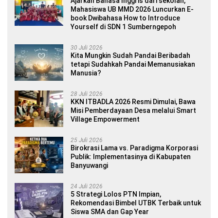
Ajarkan Bahasa Inggris dari sekolah,
Mahasiswa UB MMD 2026 Luncurkan E-
book Dwibahasa How to Introduce
Yourself di SDN 1 Sumberngepoh
30 Juli 2026
Kita Mungkin Sudah Pandai Beribadah
tetapi Sudahkah Pandai Memanusiakan
Manusia?
28 Juli 2026
KKN ITBADLA 2026 Resmi Dimulai, Bawa
Misi Pemberdayaan Desa melalui Smart
Village Empowerment
25 Juli 2026
Birokrasi Lama vs. Paradigma Korporasi
Publik: Implementasinya di Kabupaten
Banyuwangi
24 Juli 2026
5 Strategi Lolos PTN Impian,
Rekomendasi Bimbel UTBK Terbaik untuk
Siswa SMA dan Gap Year