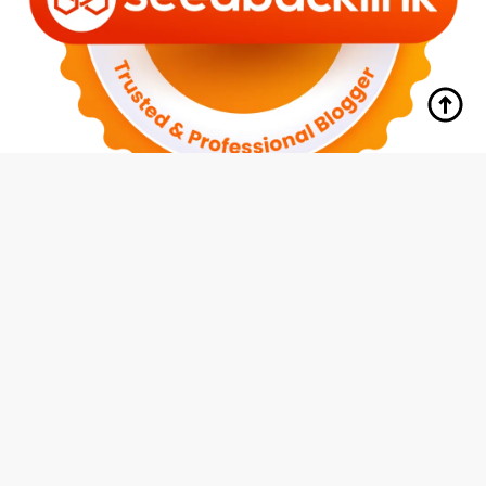
tutup
Indeks
Kode Etik
Redaksi
Disclaimer
Pedoman Media Siber
Privacy Policy
Hubungi Kami