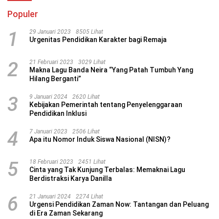
Populer
1
29 Januari 2023
8505 Lihat
Urgenitas Pendidikan Karakter bagi Remaja
2
21 Februari 2023
3029 Lihat
Makna Lagu Banda Neira “Yang Patah Tumbuh Yang
Hilang Berganti”
3
9 Januari 2024
2620 Lihat
Kebijakan Pemerintah tentang Penyelenggaraan
Pendidikan Inklusi
4
7 Januari 2023
2506 Lihat
Apa itu Nomor Induk Siswa Nasional (NISN)?
5
18 Februari 2023
2451 Lihat
Cinta yang Tak Kunjung Terbalas: Memaknai Lagu
Berdistraksi Karya Danilla
6
21 Januari 2024
2274 Lihat
Urgensi Pendidikan Zaman Now: Tantangan dan Peluang
di Era Zaman Sekarang