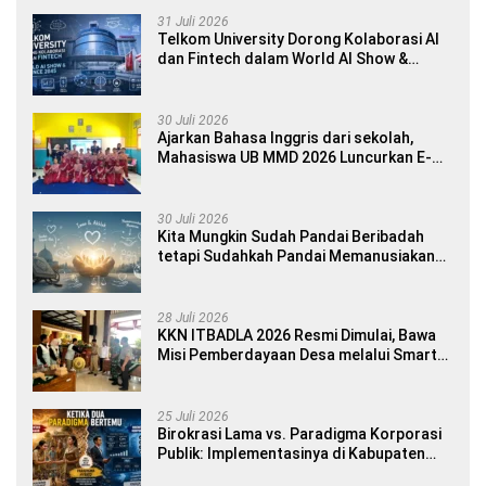
31 Juli 2026
Telkom University Dorong Kolaborasi AI
dan Fintech dalam World AI Show &
Finance 2045
30 Juli 2026
Ajarkan Bahasa Inggris dari sekolah,
Mahasiswa UB MMD 2026 Luncurkan E-
book Dwibahasa How to Introduce
Yourself di SDN 1 Sumberngepoh
30 Juli 2026
Kita Mungkin Sudah Pandai Beribadah
tetapi Sudahkah Pandai Memanusiakan
Manusia?
28 Juli 2026
KKN ITBADLA 2026 Resmi Dimulai, Bawa
Misi Pemberdayaan Desa melalui Smart
Village Empowerment
25 Juli 2026
Birokrasi Lama vs. Paradigma Korporasi
Publik: Implementasinya di Kabupaten
Banyuwangi