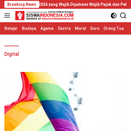
Langsung
mor 20 Tahun 2026 yang Wajib Dipahami Wajib Pajak dan Pelaku U
Breaking News
ke
konten
Belajar
Budaya
Agama
Sastra
Murid
Guru
Orang Tua
S
Digital