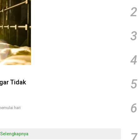
2
3
4
5
gar Tidak
6
emulai hari
7
Selengkapnya