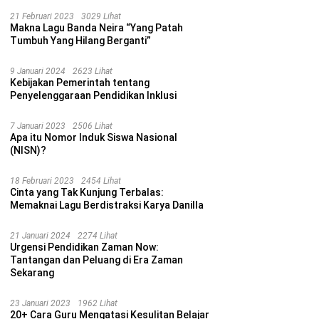
21 Februari 2023
3029 Lihat
Makna Lagu Banda Neira “Yang Patah
Tumbuh Yang Hilang Berganti”
9 Januari 2024
2623 Lihat
Kebijakan Pemerintah tentang
Penyelenggaraan Pendidikan Inklusi
7 Januari 2023
2506 Lihat
Apa itu Nomor Induk Siswa Nasional
(NISN)?
18 Februari 2023
2454 Lihat
Cinta yang Tak Kunjung Terbalas:
Memaknai Lagu Berdistraksi Karya Danilla
21 Januari 2024
2274 Lihat
Urgensi Pendidikan Zaman Now:
Tantangan dan Peluang di Era Zaman
Sekarang
23 Januari 2023
1962 Lihat
20+ Cara Guru Mengatasi Kesulitan Belajar