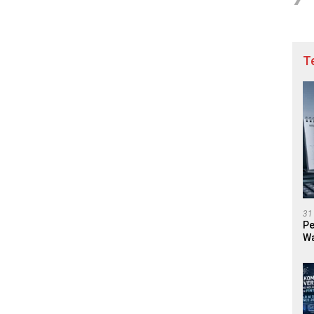
T
31
Pe
Wa