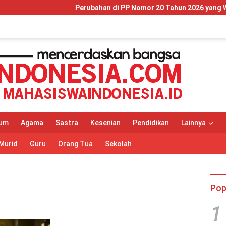
Perubahan di PP Nomor 20 Tahun 2026 yang Wajib Dipaha
um
Agama
Sastra
Kesenian
Pendidikan
Lainnya
Murid
Guru
Orang Tua
Sekolah
Pop
1