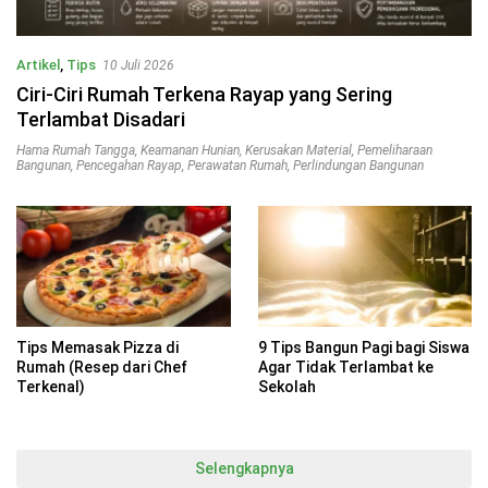
Artikel
,
Tips
10 Juli 2026
Ciri-Ciri Rumah Terkena Rayap yang Sering
Terlambat Disadari
Hama Rumah Tangga
,
Keamanan Hunian
,
Kerusakan Material
,
Pemeliharaan
Bangunan
,
Pencegahan Rayap
,
Perawatan Rumah
,
Perlindungan Bangunan
Tips Memasak Pizza di
9 Tips Bangun Pagi bagi Siswa
Rumah (Resep dari Chef
Agar Tidak Terlambat ke
Terkenal)
Sekolah
Selengkapnya