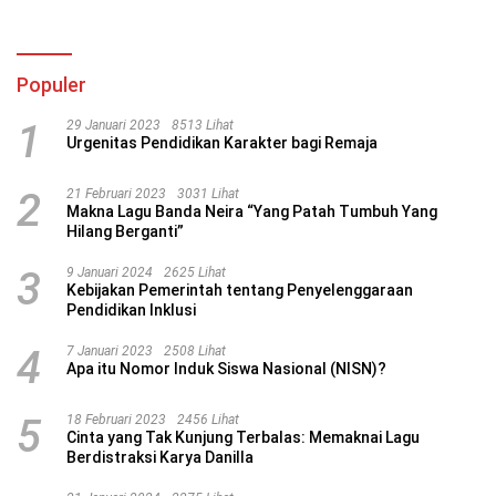
Populer
1
29 Januari 2023
8513 Lihat
Urgenitas Pendidikan Karakter bagi Remaja
2
21 Februari 2023
3031 Lihat
Makna Lagu Banda Neira “Yang Patah Tumbuh Yang
Hilang Berganti”
3
9 Januari 2024
2625 Lihat
Kebijakan Pemerintah tentang Penyelenggaraan
Pendidikan Inklusi
4
7 Januari 2023
2508 Lihat
Apa itu Nomor Induk Siswa Nasional (NISN)?
5
18 Februari 2023
2456 Lihat
Cinta yang Tak Kunjung Terbalas: Memaknai Lagu
Berdistraksi Karya Danilla