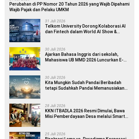
Perubahan di PP Nomor 20 Tahun 2026 yang Wajib Dipahami
Wajib Pajak dan Pelaku UMKM
31 Juli 2026
Telkom University Dorong Kolaborasi AI
dan Fintech dalam World AI Show &
Finance 2045
30 Juli 2026
Ajarkan Bahasa Inggris dari sekolah,
Mahasiswa UB MMD 2026 Luncurkan E-
book Dwibahasa How to Introduce
Yourself di SDN 1 Sumberngepoh
30 Juli 2026
Kita Mungkin Sudah Pandai Beribadah
tetapi Sudahkah Pandai Memanusiakan
Manusia?
28 Juli 2026
KKN ITBADLA 2026 Resmi Dimulai, Bawa
Misi Pemberdayaan Desa melalui Smart
Village Empowerment
25 Juli 2026
Birokrasi Lama vs. Paradigma Korporasi