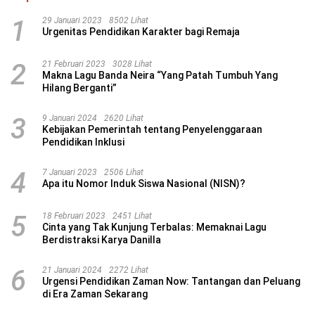
1
29 Januari 2023
8502 Lihat
Urgenitas Pendidikan Karakter bagi Remaja
2
21 Februari 2023
3028 Lihat
Makna Lagu Banda Neira “Yang Patah Tumbuh Yang
Hilang Berganti”
3
9 Januari 2024
2620 Lihat
Kebijakan Pemerintah tentang Penyelenggaraan
Pendidikan Inklusi
4
7 Januari 2023
2506 Lihat
Apa itu Nomor Induk Siswa Nasional (NISN)?
5
18 Februari 2023
2451 Lihat
Cinta yang Tak Kunjung Terbalas: Memaknai Lagu
Berdistraksi Karya Danilla
6
21 Januari 2024
2272 Lihat
Urgensi Pendidikan Zaman Now: Tantangan dan Peluang
di Era Zaman Sekarang