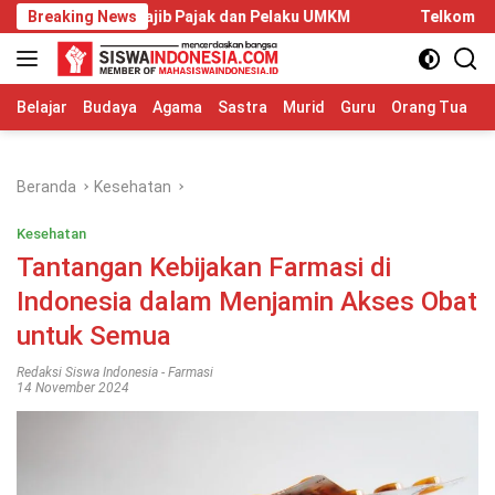
Langsung
mi Wajib Pajak dan Pelaku UMKM
Breaking News
Telkom University Dorong
ke
konten
Belajar
Budaya
Agama
Sastra
Murid
Guru
Orang Tua
S
Beranda
Kesehatan
Kesehatan
Tantangan Kebijakan Farmasi di
Indonesia dalam Menjamin Akses Obat
untuk Semua
Redaksi Siswa Indonesia
-
Farmasi
14 November 2024