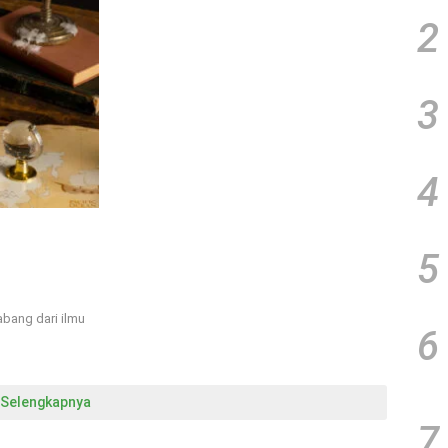
2
3
4
5
abang dari ilmu
6
Selengkapnya
7