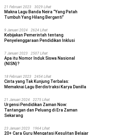
21 Februari 2023
3029 Lihat
Makna Lagu Banda Neira “Yang Patah
Tumbuh Yang Hilang Berganti”
9 Januari 2024
2624 Lihat
Kebijakan Pemerintah tentang
Penyelenggaraan Pendidikan Inklusi
7 Januari 2023
2507 Lihat
Apa itu Nomor Induk Siswa Nasional
(NISN)?
18 Februari 2023
2454 Lihat
Cinta yang Tak Kunjung Terbalas:
Memaknai Lagu Berdistraksi Karya Danilla
21 Januari 2024
2275 Lihat
Urgensi Pendidikan Zaman Now:
Tantangan dan Peluang di Era Zaman
Sekarang
23 Januari 2023
1964 Lihat
20+ Cara Guru Mengatasi Kesulitan Belajar