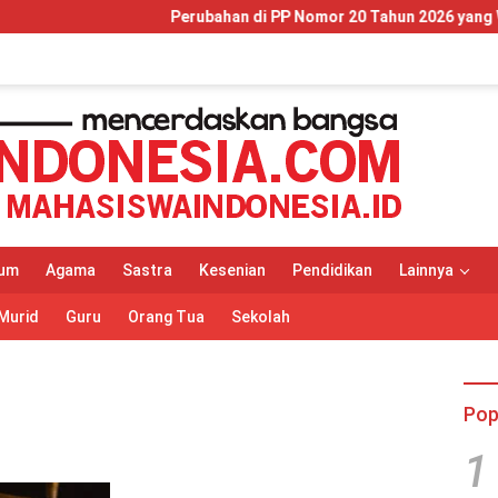
Perubahan di PP Nomor 20 Tahun 2026 yang Wajib Dipa
um
Agama
Sastra
Kesenian
Pendidikan
Lainnya
Murid
Guru
Orang Tua
Sekolah
Pop
1