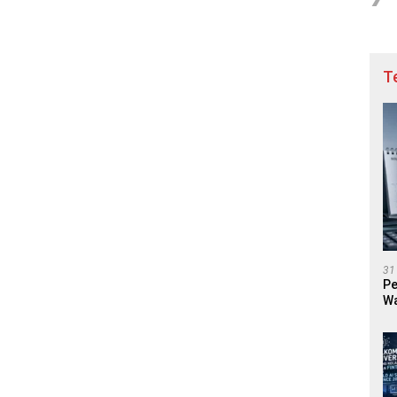
T
31
Pe
Wa