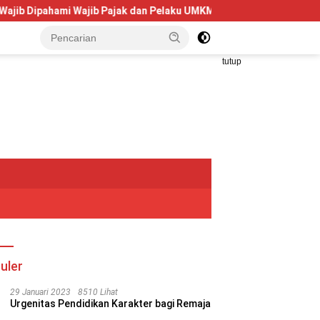
hami Wajib Pajak dan Pelaku UMKM
Telkom University Doro
tutup
uler
29 Januari 2023
8510 Lihat
Urgenitas Pendidikan Karakter bagi Remaja