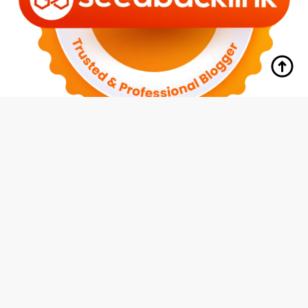
tutup
Indeks
Kode Etik
Redaksi
Disclaimer
Pedoman Media Siber
Privacy Policy
Hubungi Kami