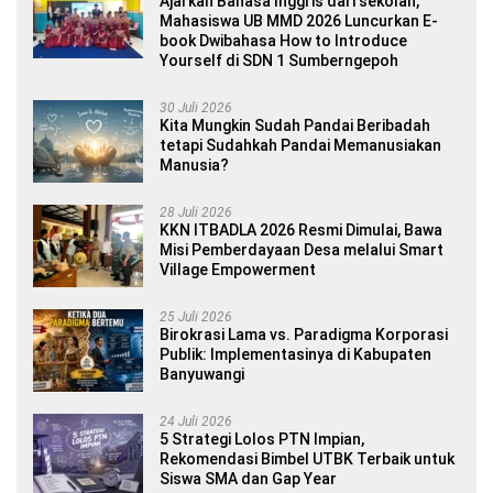
Ajarkan Bahasa Inggris dari sekolah,
Mahasiswa UB MMD 2026 Luncurkan E-
book Dwibahasa How to Introduce
Yourself di SDN 1 Sumberngepoh
30 Juli 2026
Kita Mungkin Sudah Pandai Beribadah
tetapi Sudahkah Pandai Memanusiakan
Manusia?
28 Juli 2026
KKN ITBADLA 2026 Resmi Dimulai, Bawa
Misi Pemberdayaan Desa melalui Smart
Village Empowerment
25 Juli 2026
Birokrasi Lama vs. Paradigma Korporasi
Publik: Implementasinya di Kabupaten
Banyuwangi
24 Juli 2026
5 Strategi Lolos PTN Impian,
Rekomendasi Bimbel UTBK Terbaik untuk
Siswa SMA dan Gap Year