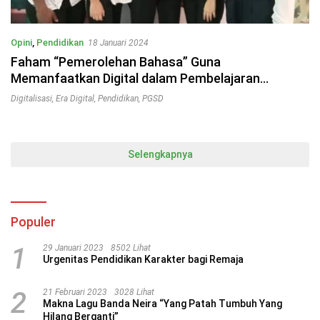
Opini
,
Pendidikan
18 Januari 2024
Faham “Pemerolehan Bahasa” Guna
Memanfaatkan Digital dalam Pembelajaran
Mahasiswa di Universitas Quality
Digitalisasi
,
Era Digital
,
Pendidikan
,
PGSD
Selengkapnya
Populer
1
29 Januari 2023
8502 Lihat
Urgenitas Pendidikan Karakter bagi Remaja
2
21 Februari 2023
3028 Lihat
Makna Lagu Banda Neira “Yang Patah Tumbuh Yang
Hilang Berganti”