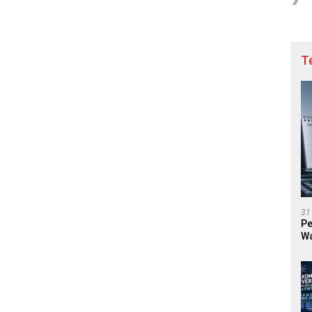
T
31
Pe
Wa