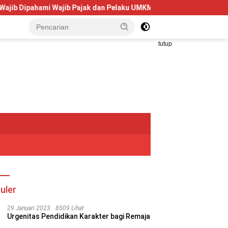
ami Wajib Pajak dan Pelaku UMKM
Telkom University Dorong
tutup
uler
29 Januari 2023
8509 Lihat
Urgenitas Pendidikan Karakter bagi Remaja