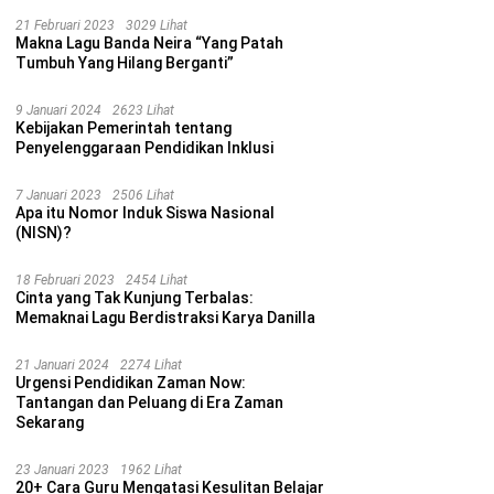
21 Februari 2023
3029 Lihat
Makna Lagu Banda Neira “Yang Patah
Tumbuh Yang Hilang Berganti”
9 Januari 2024
2623 Lihat
Kebijakan Pemerintah tentang
Penyelenggaraan Pendidikan Inklusi
7 Januari 2023
2506 Lihat
Apa itu Nomor Induk Siswa Nasional
(NISN)?
18 Februari 2023
2454 Lihat
Cinta yang Tak Kunjung Terbalas:
Memaknai Lagu Berdistraksi Karya Danilla
21 Januari 2024
2274 Lihat
Urgensi Pendidikan Zaman Now:
Tantangan dan Peluang di Era Zaman
Sekarang
23 Januari 2023
1962 Lihat
20+ Cara Guru Mengatasi Kesulitan Belajar