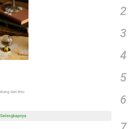
2
3
4
5
abang dari ilmu
6
Selengkapnya
7