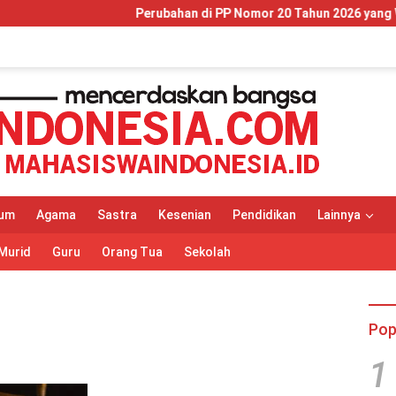
Perubahan di PP Nomor 20 Tahun 2026 yang Wajib Dipah
um
Agama
Sastra
Kesenian
Pendidikan
Lainnya
Murid
Guru
Orang Tua
Sekolah
Pop
1