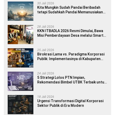
30 Juli 2026
Kita Mungkin Sudah Pandai Beribadah
tetapi Sudahkah Pandai Memanusiakan
Manusia?
28 Juli 2026
KKN ITBADLA 2026 Resmi Dimulai, Bawa
Misi Pemberdayaan Desa melalui Smart
Village Empowerment
25 Juli 2026
Birokrasi Lama vs. Paradigma Korporasi
Publik: Implementasinya di Kabupaten
Banyuwangi
24 Juli 2026
5 Strategi Lolos PTN Impian,
Rekomendasi Bimbel UTBK Terbaik untuk
Siswa SMA dan Gap Year
18 Juli 2026
Urgensi Transformasi Digital Korporasi
Sektor Publik di Era Modern