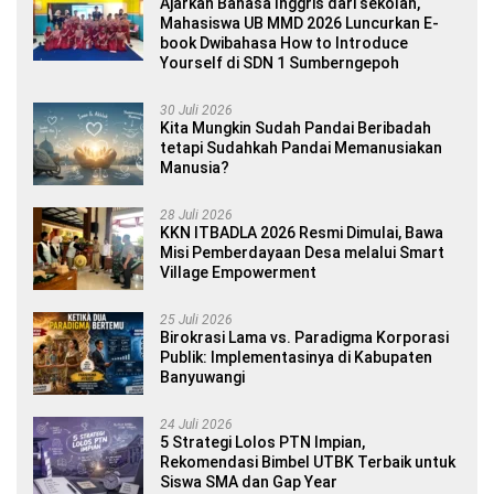
Ajarkan Bahasa Inggris dari sekolah,
Mahasiswa UB MMD 2026 Luncurkan E-
book Dwibahasa How to Introduce
Yourself di SDN 1 Sumberngepoh
30 Juli 2026
Kita Mungkin Sudah Pandai Beribadah
tetapi Sudahkah Pandai Memanusiakan
Manusia?
28 Juli 2026
KKN ITBADLA 2026 Resmi Dimulai, Bawa
Misi Pemberdayaan Desa melalui Smart
Village Empowerment
25 Juli 2026
Birokrasi Lama vs. Paradigma Korporasi
Publik: Implementasinya di Kabupaten
Banyuwangi
24 Juli 2026
5 Strategi Lolos PTN Impian,
Rekomendasi Bimbel UTBK Terbaik untuk
Siswa SMA dan Gap Year