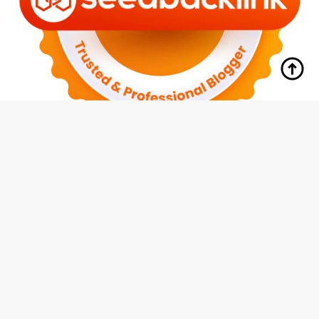
tutup
Indeks
Kode Etik
Redaksi
Disclaimer
Pedoman Media Siber
Privacy Policy
Hubungi Kami