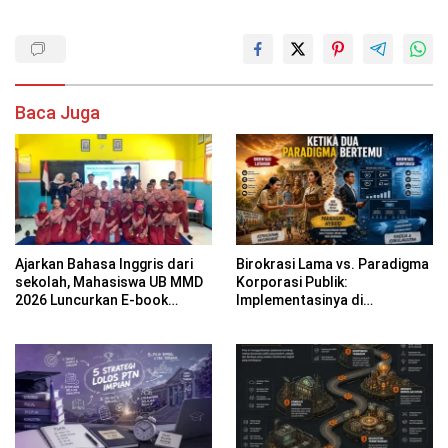
Baca Juga
Ajarkan Bahasa Inggris dari
Birokrasi Lama vs. Paradigma
sekolah, Mahasiswa UB MMD
Korporasi Publik:
2026 Luncurkan E-book
Implementasinya di
Dwibahasa How to Introduce
Kabupaten Banyuwangi
Yourself di SDN 1
Sumberngepoh