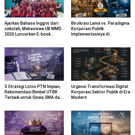
Ajarkan Bahasa Inggris dari
Birokrasi Lama vs. Paradigma
sekolah, Mahasiswa UB MMD
Korporasi Publik:
2026 Luncurkan E-book
Implementasinya di
Dwibahasa How to Introduce
Kabupaten Banyuwangi
Yourself di SDN 1
Sumberngepoh
5 Strategi Lolos PTN Impian,
Urgensi Transformasi Digital
Rekomendasi Bimbel UTBK
Korporasi Sektor Publik di Era
Terbaik untuk Siswa SMA dan
Modern
Gap Year