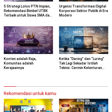
5 Strategi Lolos PTN Impian,
Urgensi Transformasi Digital
Rekomendasi Bimbel UTBK
Korporasi Sektor Publik di Era
Terbaik untuk Siswa SMA dan
Modern
Gap Year
Konten adalah Raja,
Ketika “Daring” dan “Luring”
Komunitas adalah
Tak Lagi Sekadar Istilah
Kerajaannya
Teknis: Cermin Kelenturan
Bahasa Indonesia di Era
Digital
Rekomendasi untuk kamu