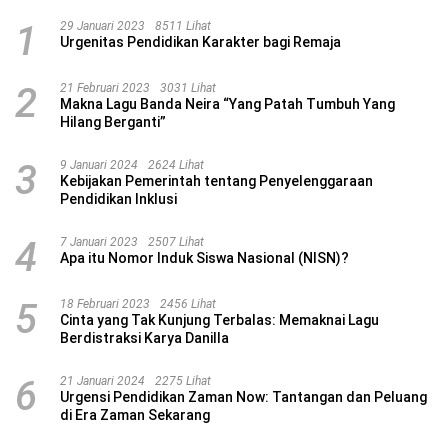
1
29 Januari 2023
8511 Lihat
Urgenitas Pendidikan Karakter bagi Remaja
2
21 Februari 2023
3031 Lihat
Makna Lagu Banda Neira “Yang Patah Tumbuh Yang
Hilang Berganti”
3
9 Januari 2024
2624 Lihat
Kebijakan Pemerintah tentang Penyelenggaraan
Pendidikan Inklusi
4
7 Januari 2023
2507 Lihat
Apa itu Nomor Induk Siswa Nasional (NISN)?
5
18 Februari 2023
2456 Lihat
Cinta yang Tak Kunjung Terbalas: Memaknai Lagu
Berdistraksi Karya Danilla
6
21 Januari 2024
2275 Lihat
Urgensi Pendidikan Zaman Now: Tantangan dan Peluang
di Era Zaman Sekarang