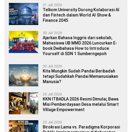
31 Juli 2026
Telkom University Dorong Kolaborasi AI
dan Fintech dalam World AI Show &
Finance 2045
30 Juli 2026
Ajarkan Bahasa Inggris dari sekolah,
Mahasiswa UB MMD 2026 Luncurkan E-
book Dwibahasa How to Introduce
Yourself di SDN 1 Sumberngepoh
30 Juli 2026
Kita Mungkin Sudah Pandai Beribadah
tetapi Sudahkah Pandai Memanusiakan
Manusia?
28 Juli 2026
KKN ITBADLA 2026 Resmi Dimulai, Bawa
Misi Pemberdayaan Desa melalui Smart
Village Empowerment
25 Juli 2026
Birokrasi Lama vs. Paradigma Korporasi