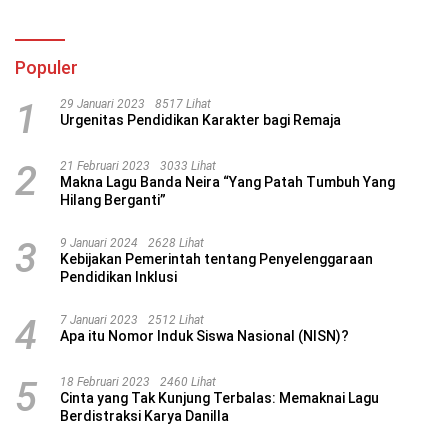
Populer
1
29 Januari 2023
8517 Lihat
Urgenitas Pendidikan Karakter bagi Remaja
2
21 Februari 2023
3033 Lihat
Makna Lagu Banda Neira “Yang Patah Tumbuh Yang
Hilang Berganti”
3
9 Januari 2024
2628 Lihat
Kebijakan Pemerintah tentang Penyelenggaraan
Pendidikan Inklusi
4
7 Januari 2023
2512 Lihat
Apa itu Nomor Induk Siswa Nasional (NISN)?
5
18 Februari 2023
2460 Lihat
Cinta yang Tak Kunjung Terbalas: Memaknai Lagu
Berdistraksi Karya Danilla