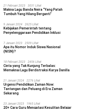
21 Februari 2023
3031 Lihat
Makna Lagu Banda Neira “Yang Patah
Tumbuh Yang Hilang Berganti”
9 Januari 2024
2625 Lihat
Kebijakan Pemerintah tentang
Penyelenggaraan Pendidikan Inklusi
7 Januari 2023
2509 Lihat
Apa itu Nomor Induk Siswa Nasional
(NISN)?
18 Februari 2023
2456 Lihat
Cinta yang Tak Kunjung Terbalas:
Memaknai Lagu Berdistraksi Karya Danilla
21 Januari 2024
2276 Lihat
Urgensi Pendidikan Zaman Now:
Tantangan dan Peluang di Era Zaman
Sekarang
23 Januari 2023
1965 Lihat
20+ Cara Guru Mengatasi Kesulitan Belajar