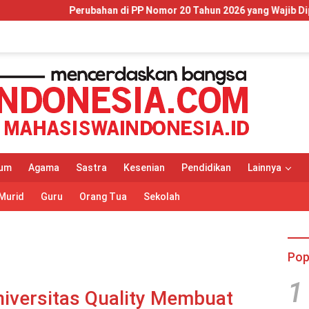
 di PP Nomor 20 Tahun 2026 yang Wajib Dipahami Wajib Pajak dan
um
Agama
Sastra
Kesenian
Pendidikan
Lainnya
Murid
Guru
Orang Tua
Sekolah
Pop
1
iversitas Quality Membuat