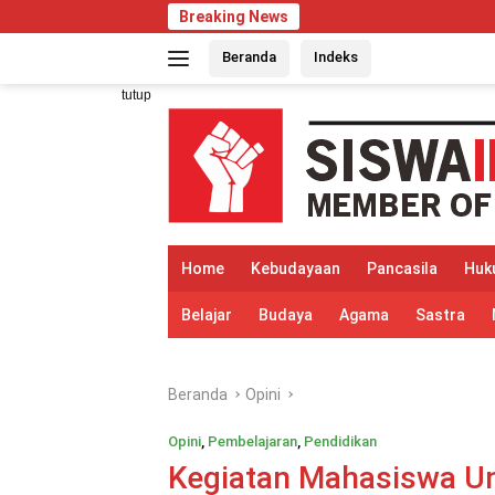
Langsung
Breaking News
Perubahan
ke
Beranda
Indeks
konten
tutup
Home
Kebudayaan
Pancasila
Huk
Belajar
Budaya
Agama
Sastra
Beranda
Opini
Opini
,
Pembelajaran
,
Pendidikan
Kegiatan Mahasiswa Un