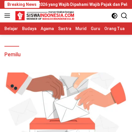
Langsung
mor 20 Tahun 2026 yang Wajib Dipahami Wajib Pajak dan Pelaku U
Breaking News
ke
konten
Belajar
Budaya
Agama
Sastra
Murid
Guru
Orang Tua
S
Pemilu