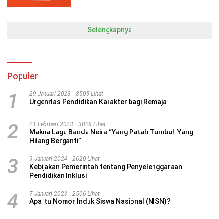
Selengkapnya
Populer
1
29 Januari 2023
8505 Lihat
Urgenitas Pendidikan Karakter bagi Remaja
2
21 Februari 2023
3028 Lihat
Makna Lagu Banda Neira “Yang Patah Tumbuh Yang
Hilang Berganti”
3
9 Januari 2024
2620 Lihat
Kebijakan Pemerintah tentang Penyelenggaraan
Pendidikan Inklusi
4
7 Januari 2023
2506 Lihat
Apa itu Nomor Induk Siswa Nasional (NISN)?