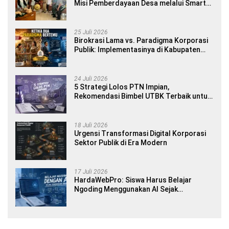
Misi Pemberdayaan Desa melalui Smart
Village Empowerment
25 Juli 2026
Birokrasi Lama vs. Paradigma Korporasi
Publik: Implementasinya di Kabupaten
Banyuwangi
24 Juli 2026
5 Strategi Lolos PTN Impian,
Rekomendasi Bimbel UTBK Terbaik untuk
Siswa SMA dan Gap Year
18 Juli 2026
Urgensi Transformasi Digital Korporasi
Sektor Publik di Era Modern
17 Juli 2026
HardaWebPro: Siswa Harus Belajar
Ngoding Menggunakan AI Sejak
Pendidikan Awal