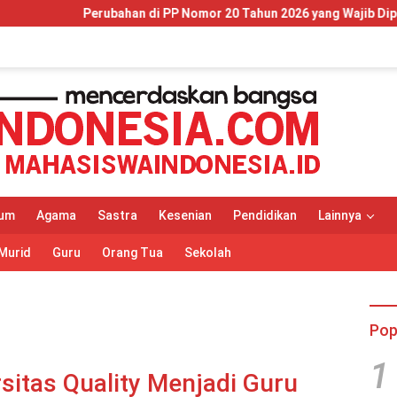
i PP Nomor 20 Tahun 2026 yang Wajib Dipahami Wajib Pajak dan P
um
Agama
Sastra
Kesenian
Pendidikan
Lainnya
Murid
Guru
Orang Tua
Sekolah
Pop
1
itas Quality Menjadi Guru