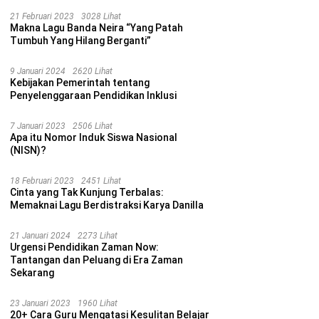
21 Februari 2023
3028 Lihat
Makna Lagu Banda Neira “Yang Patah
Tumbuh Yang Hilang Berganti”
9 Januari 2024
2620 Lihat
Kebijakan Pemerintah tentang
Penyelenggaraan Pendidikan Inklusi
7 Januari 2023
2506 Lihat
Apa itu Nomor Induk Siswa Nasional
(NISN)?
18 Februari 2023
2451 Lihat
Cinta yang Tak Kunjung Terbalas:
Memaknai Lagu Berdistraksi Karya Danilla
21 Januari 2024
2273 Lihat
Urgensi Pendidikan Zaman Now:
Tantangan dan Peluang di Era Zaman
Sekarang
23 Januari 2023
1960 Lihat
20+ Cara Guru Mengatasi Kesulitan Belajar