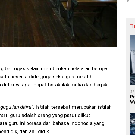
T
ng bertugas selain memberikan pelajaran berupa
da peserta didik, juga sekaligus melatih,
diknya agar dapat berakhlak mulia dan berpikir
31
Pe
Wa
igugu lan ditiru
“. Istilah tersebut merupakan istilah
rti guru adalah orang yang patut diikuti
ta guru ini berasa dari bahasa Indonesia yang
ndidik, dan ahli didik.