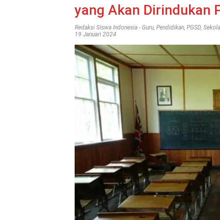
yang Akan Dirindukan P
Redaksi Siswa Indonesia
-
Guru
,
Pendidikan
,
PGSD
,
Sekol
19 Januari 2024