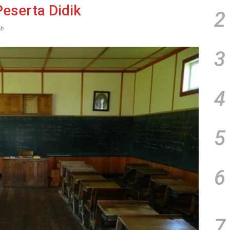
eserta Didik
2
ah
3
4
5
6
7