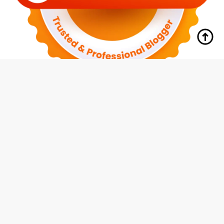
tutup
Indeks
Kode Etik
Redaksi
Disclaimer
Pedoman Media Siber
Privacy Policy
Hubungi Kami
© 2026 Media Siswa Indonesia (MMI Group)