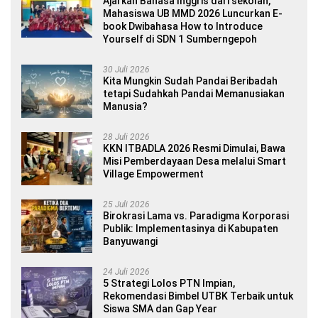
Ajarkan Bahasa Inggris dari sekolah,
Mahasiswa UB MMD 2026 Luncurkan E-
book Dwibahasa How to Introduce
Yourself di SDN 1 Sumberngepoh
30 Juli 2026
Kita Mungkin Sudah Pandai Beribadah
tetapi Sudahkah Pandai Memanusiakan
Manusia?
28 Juli 2026
KKN ITBADLA 2026 Resmi Dimulai, Bawa
Misi Pemberdayaan Desa melalui Smart
Village Empowerment
25 Juli 2026
Birokrasi Lama vs. Paradigma Korporasi
Publik: Implementasinya di Kabupaten
Banyuwangi
24 Juli 2026
5 Strategi Lolos PTN Impian,
Rekomendasi Bimbel UTBK Terbaik untuk
Siswa SMA dan Gap Year