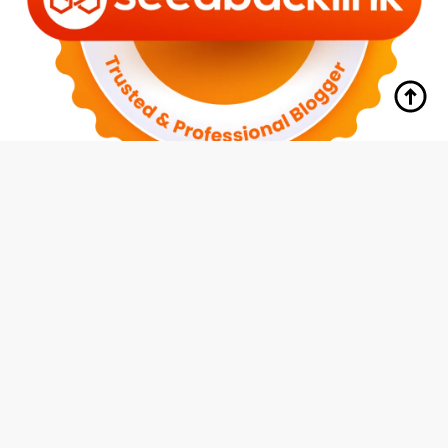
tutup
Indeks
Kode Etik
Redaksi
Disclaimer
Pedoman Media Siber
Privacy Policy
Hubungi Kami