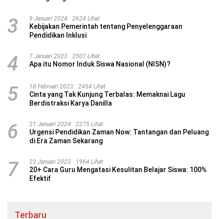
3
9 Januari 2024
2624 Lihat
Kebijakan Pemerintah tentang Penyelenggaraan
Pendidikan Inklusi
4
7 Januari 2023
2507 Lihat
Apa itu Nomor Induk Siswa Nasional (NISN)?
5
18 Februari 2023
2454 Lihat
Cinta yang Tak Kunjung Terbalas: Memaknai Lagu
Berdistraksi Karya Danilla
6
21 Januari 2024
2275 Lihat
Urgensi Pendidikan Zaman Now: Tantangan dan Peluang
di Era Zaman Sekarang
7
23 Januari 2023
1964 Lihat
20+ Cara Guru Mengatasi Kesulitan Belajar Siswa: 100%
Efektif
Terbaru