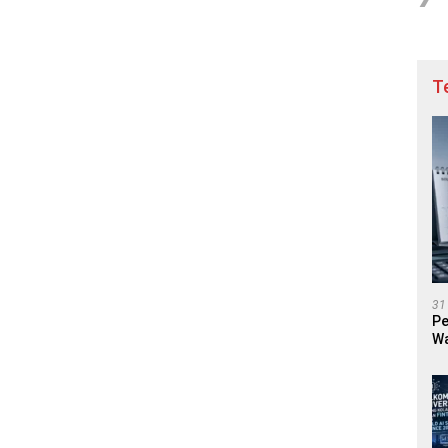
T
31
Pe
Wa