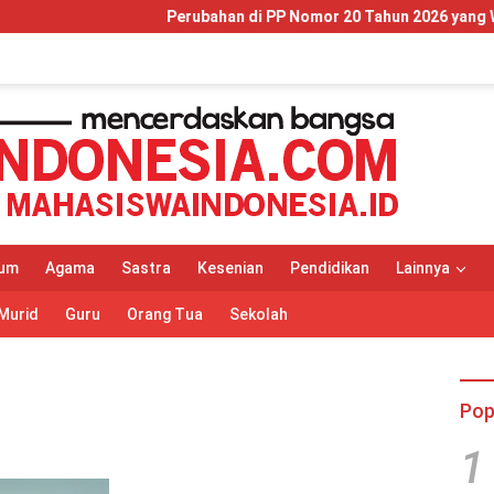
Perubahan di PP Nomor 20 Tahun 2026 yang Wajib Dipa
um
Agama
Sastra
Kesenian
Pendidikan
Lainnya
Murid
Guru
Orang Tua
Sekolah
Pop
1