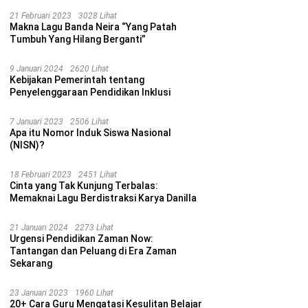
21 Februari 2023
3028 Lihat
Makna Lagu Banda Neira “Yang Patah
Tumbuh Yang Hilang Berganti”
9 Januari 2024
2620 Lihat
Kebijakan Pemerintah tentang
Penyelenggaraan Pendidikan Inklusi
7 Januari 2023
2506 Lihat
Apa itu Nomor Induk Siswa Nasional
(NISN)?
18 Februari 2023
2451 Lihat
Cinta yang Tak Kunjung Terbalas:
Memaknai Lagu Berdistraksi Karya Danilla
21 Januari 2024
2273 Lihat
Urgensi Pendidikan Zaman Now:
Tantangan dan Peluang di Era Zaman
Sekarang
23 Januari 2023
1960 Lihat
20+ Cara Guru Mengatasi Kesulitan Belajar