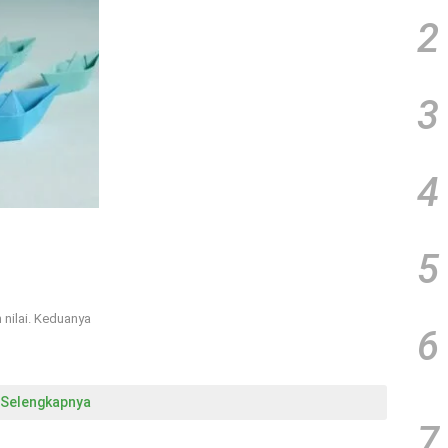
2
3
4
5
 nilai. Keduanya
6
Selengkapnya
7