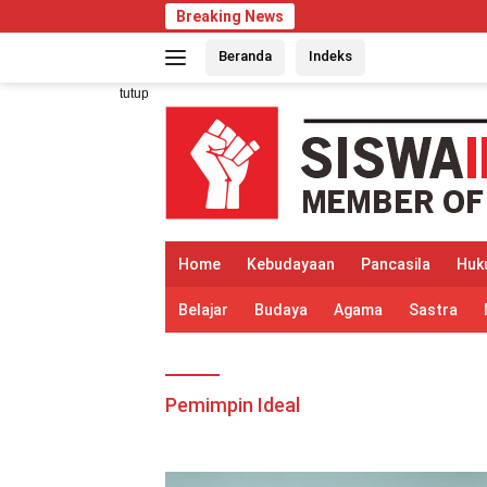
Langsung
Breaking News
ke
Beranda
Indeks
konten
tutup
Home
Kebudayaan
Pancasila
Huk
Belajar
Budaya
Agama
Sastra
Pemimpin Ideal