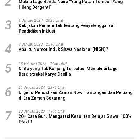
2
Makna Lagu Banda Neira “Yang Patah Tumbuh Yang
Hilang Berganti”
3
9 Januari 2024
2625 Lihat
Kebijakan Pemerintah tentang Penyelenggaraan
Pendidikan Inklusi
4
7 Januari 2023
2510 Lihat
Apa itu Nomor Induk Siswa Nasional (NISN)?
5
18 Februari 2023
2456 Lihat
Cinta yang Tak Kunjung Terbalas: Memaknai Lagu
Berdistraksi Karya Danilla
6
21 Januari 2024
2276 Lihat
Urgensi Pendidikan Zaman Now: Tantangan dan Peluang
di Era Zaman Sekarang
7
23 Januari 2023
1966 Lihat
20+ Cara Guru Mengatasi Kesulitan Belajar Siswa: 100%
Efektif