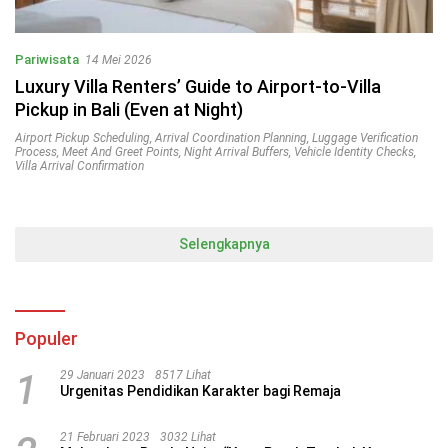
Pariwisata
14 Mei 2026
Luxury Villa Renters’ Guide to Airport-to-Villa
Pickup in Bali (Even at Night)
Airport Pickup Scheduling
,
Arrival Coordination Planning
,
Luggage Verification
Process
,
Meet And Greet Points
,
Night Arrival Buffers
,
Vehicle Identity Checks
,
Villa Arrival Confirmation
Selengkapnya
Populer
1
29 Januari 2023
8517 Lihat
Urgenitas Pendidikan Karakter bagi Remaja
21 Februari 2023
3032 Lihat