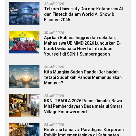
31 Juli 2026
Telkom University Dorong Kolaborasi AI
dan Fintech dalam World AI Show &
Finance 2045
30 Juli 2026
Ajarkan Bahasa Inggris dari sekolah,
Mahasiswa UB MMD 2026 Luncurkan E-
book Dwibahasa How to Introduce
Yourself di SDN 1 Sumberngepoh
30 Juli 2026
Kita Mungkin Sudah Pandai Beribadah
tetapi Sudahkah Pandai Memanusiakan
Manusia?
28 Juli 2026
KKN ITBADLA 2026 Resmi Dimulai, Bawa
Misi Pemberdayaan Desa melalui Smart
Village Empowerment
25 Juli 2026
Birokrasi Lama vs. Paradigma Korporasi
Publik: Implementasinya di Kabupaten