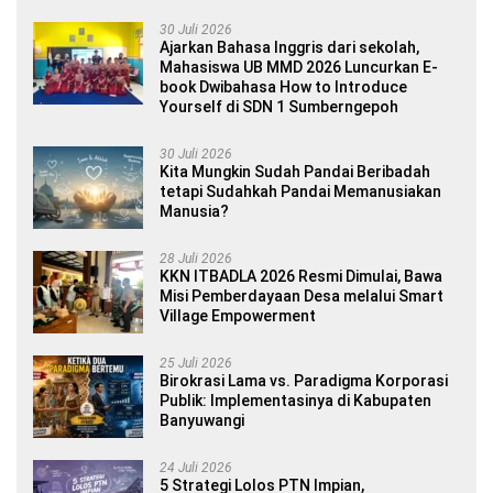
30 Juli 2026
Ajarkan Bahasa Inggris dari sekolah,
Mahasiswa UB MMD 2026 Luncurkan E-
book Dwibahasa How to Introduce
Yourself di SDN 1 Sumberngepoh
30 Juli 2026
Kita Mungkin Sudah Pandai Beribadah
tetapi Sudahkah Pandai Memanusiakan
Manusia?
28 Juli 2026
KKN ITBADLA 2026 Resmi Dimulai, Bawa
Misi Pemberdayaan Desa melalui Smart
Village Empowerment
25 Juli 2026
Birokrasi Lama vs. Paradigma Korporasi
Publik: Implementasinya di Kabupaten
Banyuwangi
24 Juli 2026
5 Strategi Lolos PTN Impian,