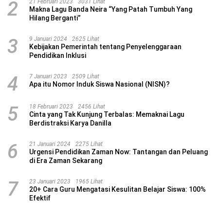
2
21 Februari 2023
3031 Lihat
Makna Lagu Banda Neira “Yang Patah Tumbuh Yang
Hilang Berganti”
3
9 Januari 2024
2625 Lihat
Kebijakan Pemerintah tentang Penyelenggaraan
Pendidikan Inklusi
4
7 Januari 2023
2509 Lihat
Apa itu Nomor Induk Siswa Nasional (NISN)?
5
18 Februari 2023
2456 Lihat
Cinta yang Tak Kunjung Terbalas: Memaknai Lagu
Berdistraksi Karya Danilla
6
21 Januari 2024
2275 Lihat
Urgensi Pendidikan Zaman Now: Tantangan dan Peluang
di Era Zaman Sekarang
7
23 Januari 2023
1965 Lihat
20+ Cara Guru Mengatasi Kesulitan Belajar Siswa: 100%
Efektif