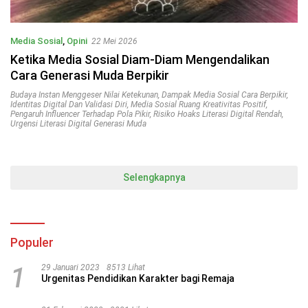
Media Sosial
,
Opini
22 Mei 2026
Ketika Media Sosial Diam-Diam Mengendalikan
Cara Generasi Muda Berpikir
Budaya Instan Menggeser Nilai Ketekunan
,
Dampak Media Sosial Cara Berpikir
,
Identitas Digital Dan Validasi Diri
,
Media Sosial Ruang Kreativitas Positif
,
Pengaruh Influencer Terhadap Pola Pikir
,
Risiko Hoaks Literasi Digital Rendah
,
Urgensi Literasi Digital Generasi Muda
Selengkapnya
Populer
1
29 Januari 2023
8513 Lihat
Urgenitas Pendidikan Karakter bagi Remaja