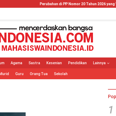
Perubahan di PP Nomor 20 Tahun 2026 yang Wajib Di
um
Agama
Sastra
Kesenian
Pendidikan
Lainnya
Murid
Guru
Orang Tua
Sekolah
Pop
1