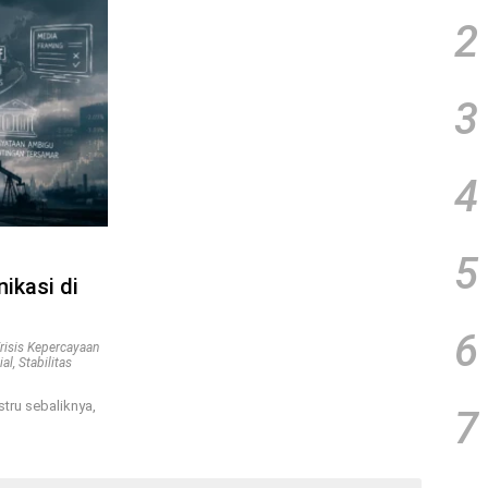
2
3
4
5
nikasi di
6
risis Kepercayaan
ial
,
Stabilitas
stru sebaliknya,
7