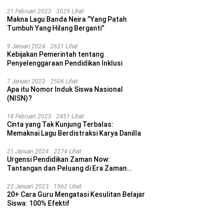
21 Februari 2023
3029 Lihat
Makna Lagu Banda Neira “Yang Patah
Tumbuh Yang Hilang Berganti”
9 Januari 2024
2621 Lihat
Kebijakan Pemerintah tentang
Penyelenggaraan Pendidikan Inklusi
7 Januari 2023
2506 Lihat
Apa itu Nomor Induk Siswa Nasional
(NISN)?
18 Februari 2023
2451 Lihat
Cinta yang Tak Kunjung Terbalas:
Memaknai Lagu Berdistraksi Karya Danilla
21 Januari 2024
2274 Lihat
Urgensi Pendidikan Zaman Now:
Tantangan dan Peluang di Era Zaman
Sekarang
23 Januari 2023
1962 Lihat
20+ Cara Guru Mengatasi Kesulitan Belajar
Siswa: 100% Efektif