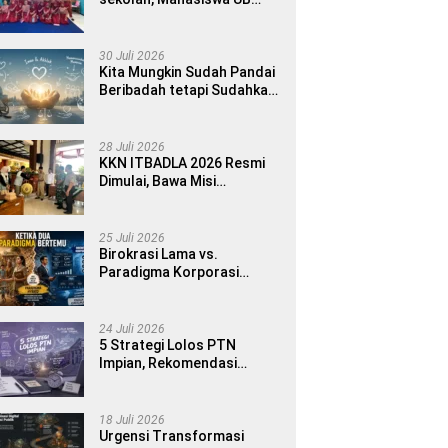
MMD 2026 Luncurkan E-
book Dwibahasa How to
Introduce Yourself di SDN
30 Juli 2026
1 Sumberngepoh
Kita Mungkin Sudah Pandai
Beribadah tetapi Sudahkah
Pandai Memanusiakan
Manusia?
28 Juli 2026
KKN ITBADLA 2026 Resmi
Dimulai, Bawa Misi
Pemberdayaan Desa
melalui Smart Village
Empowerment
25 Juli 2026
Birokrasi Lama vs.
Paradigma Korporasi
Publik: Implementasinya di
Kabupaten Banyuwangi
24 Juli 2026
5 Strategi Lolos PTN
Impian, Rekomendasi
Bimbel UTBK Terbaik untuk
Siswa SMA dan Gap Year
18 Juli 2026
Urgensi Transformasi