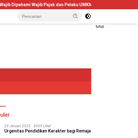
pahami Wajib Pajak dan Pelaku UMKM
Telkom University Do
tutup
uler
29 Januari 2023
8505 Lihat
Urgenitas Pendidikan Karakter bagi Remaja