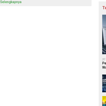
Selengkapnya
T
31
Pe
Wa