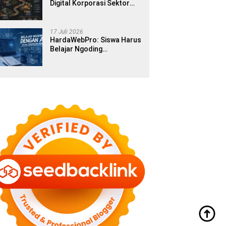
Digital Korporasi Sektor
Publik di Era Modern
17 Juli 2026
HardaWebPro: Siswa Harus
Belajar Ngoding
Menggunakan AI Sejak
Pendidikan Awal