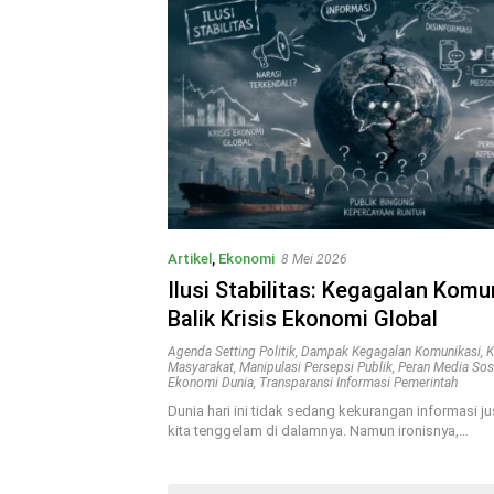
Artikel
,
Ekonomi
8 Mei 2026
Ilusi Stabilitas: Kegagalan Komu
Balik Krisis Ekonomi Global
Agenda Setting Politik
,
Dampak Kegagalan Komunikasi
,
K
Masyarakat
,
Manipulasi Persepsi Publik
,
Peran Media Sos
Ekonomi Dunia
,
Transparansi Informasi Pemerintah
Dunia hari ini tidak sedang kekurangan informasi ju
kita tenggelam di dalamnya. Namun ironisnya,…