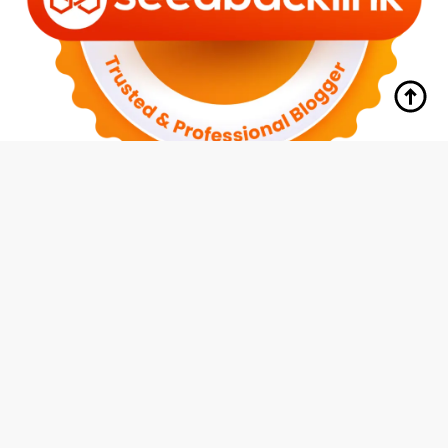
tutup
Indeks
Kode Etik
Redaksi
Disclaimer
Pedoman Media Siber
Privacy Policy
Hubungi Kami