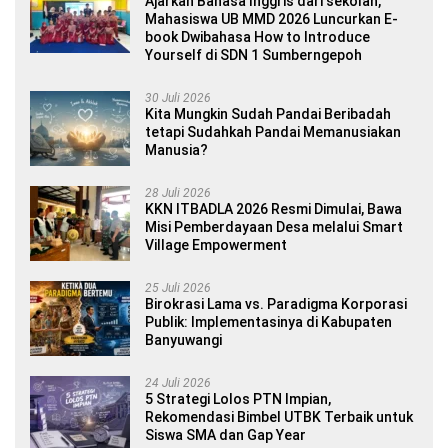
Ajarkan Bahasa Inggris dari sekolah,
Mahasiswa UB MMD 2026 Luncurkan E-
book Dwibahasa How to Introduce
Yourself di SDN 1 Sumberngepoh
30 Juli 2026
Kita Mungkin Sudah Pandai Beribadah
tetapi Sudahkah Pandai Memanusiakan
Manusia?
28 Juli 2026
KKN ITBADLA 2026 Resmi Dimulai, Bawa
Misi Pemberdayaan Desa melalui Smart
Village Empowerment
25 Juli 2026
Birokrasi Lama vs. Paradigma Korporasi
Publik: Implementasinya di Kabupaten
Banyuwangi
24 Juli 2026
5 Strategi Lolos PTN Impian,
Rekomendasi Bimbel UTBK Terbaik untuk
Siswa SMA dan Gap Year