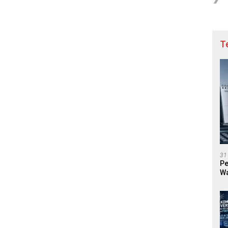
T
31
Pe
Wa