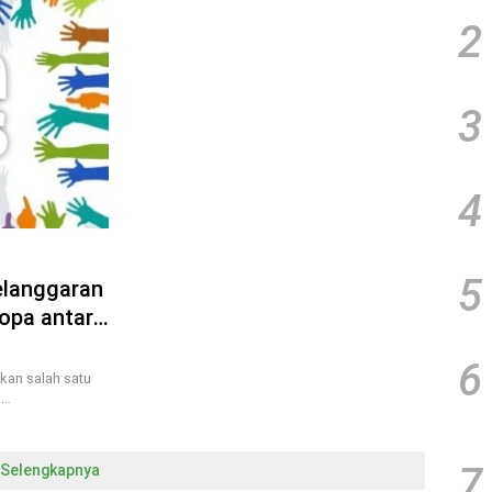
2
3
4
5
elanggaran
ropa antara
s dan
6
kan salah satu
n…
7
Selengkapnya