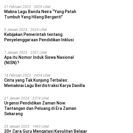
21 Februari 2023
3029 Lihat
Makna Lagu Banda Neira “Yang Patah
Tumbuh Yang Hilang Berganti”
9 Januari 2024
2624 Lihat
Kebijakan Pemerintah tentang
Penyelenggaraan Pendidikan Inklusi
7 Januari 2023
2507 Lihat
Apa itu Nomor Induk Siswa Nasional
(NISN)?
18 Februari 2023
2454 Lihat
Cinta yang Tak Kunjung Terbalas:
Memaknai Lagu Berdistraksi Karya Danilla
21 Januari 2024
2274 Lihat
Urgensi Pendidikan Zaman Now:
Tantangan dan Peluang di Era Zaman
Sekarang
23 Januari 2023
1963 Lihat
20+ Cara Guru Mengatasi Kesulitan Belajar