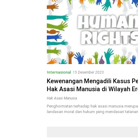
Internasional
15 Desember 2023
Kewenangan Mengadili Kasus P
Hak Asasi Manusia di Wilayah E
European Court of Human Right
Hak Asasi Manusia
International Criminal Court
Penghormatan terhadap hak asasi manusia merupa
landasan moral dan hukum yang mendasari tatana