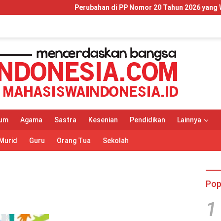
Perubahan di PP Nomor 20 Tahun 2026 yang Wajib Dip
um
Agama
Sastra
Kesenian
Pendidikan
Lainnya
Murid
Guru
Orang Tua
Sekolah
Pop
1