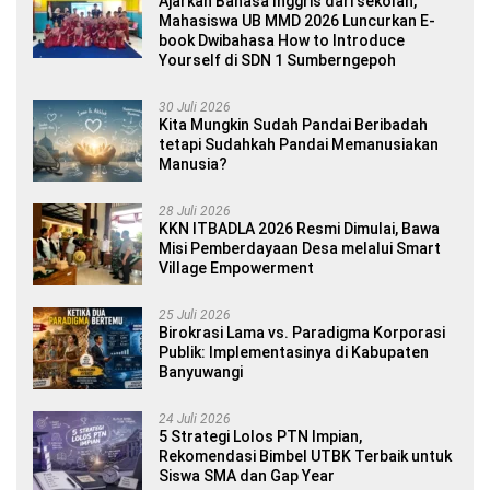
Ajarkan Bahasa Inggris dari sekolah,
Mahasiswa UB MMD 2026 Luncurkan E-
book Dwibahasa How to Introduce
Yourself di SDN 1 Sumberngepoh
30 Juli 2026
Kita Mungkin Sudah Pandai Beribadah
tetapi Sudahkah Pandai Memanusiakan
Manusia?
28 Juli 2026
KKN ITBADLA 2026 Resmi Dimulai, Bawa
Misi Pemberdayaan Desa melalui Smart
Village Empowerment
25 Juli 2026
Birokrasi Lama vs. Paradigma Korporasi
Publik: Implementasinya di Kabupaten
Banyuwangi
24 Juli 2026
5 Strategi Lolos PTN Impian,
Rekomendasi Bimbel UTBK Terbaik untuk
Siswa SMA dan Gap Year