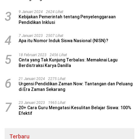
3
9 Januari 2024
2624 Lihat
Kebijakan Pemerintah tentang Penyelenggaraan
Pendidikan Inklusi
4
7 Januari 2023
2507 Lihat
Apa itu Nomor Induk Siswa Nasional (NISN)?
5
18 Februari 2023
2456 Lihat
Cinta yang Tak Kunjung Terbalas: Memaknai Lagu
Berdistraksi Karya Danilla
6
21 Januari 2024
2275 Lihat
Urgensi Pendidikan Zaman Now: Tantangan dan Peluang
di Era Zaman Sekarang
7
23 Januari 2023
1965 Lihat
20+ Cara Guru Mengatasi Kesulitan Belajar Siswa: 100%
Efektif
Terbaru