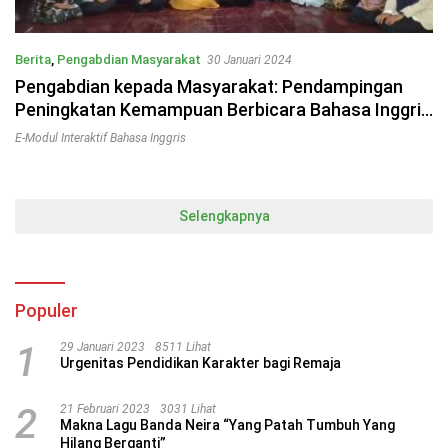
Berita
,
Pengabdian Masyarakat
30 Januari 2024
Pengabdian kepada Masyarakat: Pendampingan
Peningkatan Kemampuan Berbicara Bahasa Inggris
Santri PPNH melalui E-Modul Interaktif
E-Modul Interaktif Bahasa Inggris
Selengkapnya
Populer
1
29 Januari 2023
8511 Lihat
Urgenitas Pendidikan Karakter bagi Remaja
2
21 Februari 2023
3031 Lihat
Makna Lagu Banda Neira “Yang Patah Tumbuh Yang
Hilang Berganti”