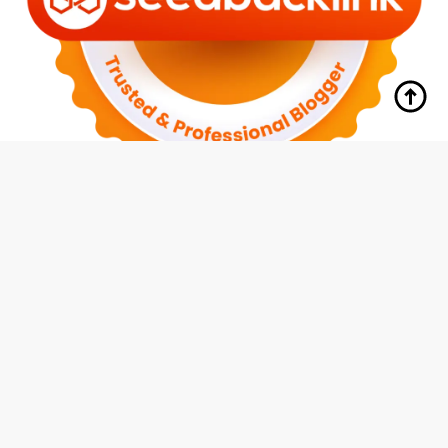
tutup
Indeks
Kode Etik
Redaksi
Disclaimer
Pedoman Media Siber
Privacy Policy
Hubungi Kami