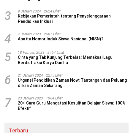
3
9 Januari 2024
2624 Lihat
Kebijakan Pemerintah tentang Penyelenggaraan
Pendidikan Inklusi
4
7 Januari 2023
2507 Lihat
Apa itu Nomor Induk Siswa Nasional (NISN)?
5
18 Februari 2023
2454 Lihat
Cinta yang Tak Kunjung Terbalas: Memaknai Lagu
Berdistraksi Karya Danilla
6
21 Januari 2024
2275 Lihat
Urgensi Pendidikan Zaman Now: Tantangan dan Peluang
di Era Zaman Sekarang
7
23 Januari 2023
1964 Lihat
20+ Cara Guru Mengatasi Kesulitan Belajar Siswa: 100%
Efektif
Terbaru