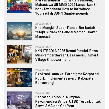
Ajarkan Bahasa Inggris dari sekolah,
Mahasiswa UB MMD 2026 Luncurkan E-
book Dwibahasa How to Introduce
Yourself di SDN 1 Sumberngepoh
30 Juli 2026
Kita Mungkin Sudah Pandai Beribadah
tetapi Sudahkah Pandai Memanusiakan
Manusia?
28 Juli 2026
KKN ITBADLA 2026 Resmi Dimulai, Bawa
Misi Pemberdayaan Desa melalui Smart
Village Empowerment
25 Juli 2026
Birokrasi Lama vs. Paradigma Korporasi
Publik: Implementasinya di Kabupaten
Banyuwangi
24 Juli 2026
5 Strategi Lolos PTN Impian,
Rekomendasi Bimbel UTBK Terbaik untuk
Siswa SMA dan Gap Year