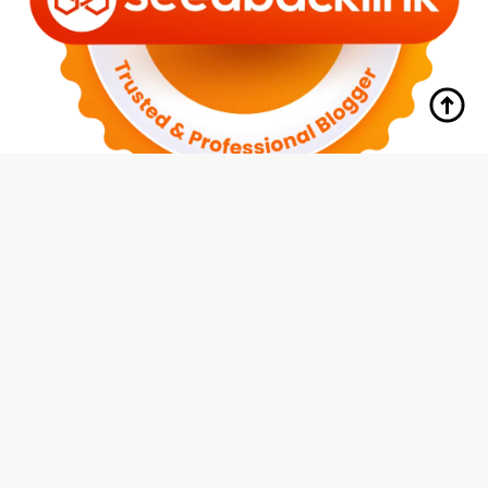
tutup
Indeks
Kode Etik
Redaksi
Disclaimer
Pedoman Media Siber
Privacy Policy
Hubungi Kami