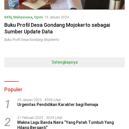
KKN
,
Mahasiswa
,
Opini
19 Januari 2024
Buku Profil Desa Gondang Mojokerto sebagai
Sumber Update Data
Buku Profil Desa Gondang Mojokerto
Selengkapnya
Populer
1
29 Januari 2023
8508 Lihat
Urgenitas Pendidikan Karakter bagi Remaja
2
21 Februari 2023
3029 Lihat
Makna Lagu Banda Neira “Yang Patah Tumbuh Yang
Hilang Berganti”