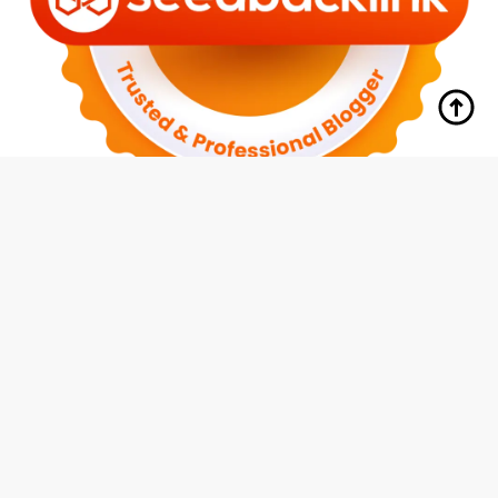
tutup
Indeks
Kode Etik
Redaksi
Disclaimer
Pedoman Media Siber
Privacy Policy
Hubungi Kami