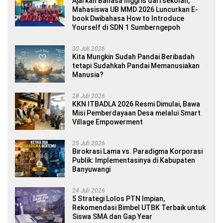
Ajarkan Bahasa Inggris dari sekolah,
Mahasiswa UB MMD 2026 Luncurkan E-
book Dwibahasa How to Introduce
Yourself di SDN 1 Sumberngepoh
30 Juli 2026
Kita Mungkin Sudah Pandai Beribadah
tetapi Sudahkah Pandai Memanusiakan
Manusia?
28 Juli 2026
KKN ITBADLA 2026 Resmi Dimulai, Bawa
Misi Pemberdayaan Desa melalui Smart
Village Empowerment
25 Juli 2026
Birokrasi Lama vs. Paradigma Korporasi
Publik: Implementasinya di Kabupaten
Banyuwangi
24 Juli 2026
5 Strategi Lolos PTN Impian,
Rekomendasi Bimbel UTBK Terbaik untuk
Siswa SMA dan Gap Year