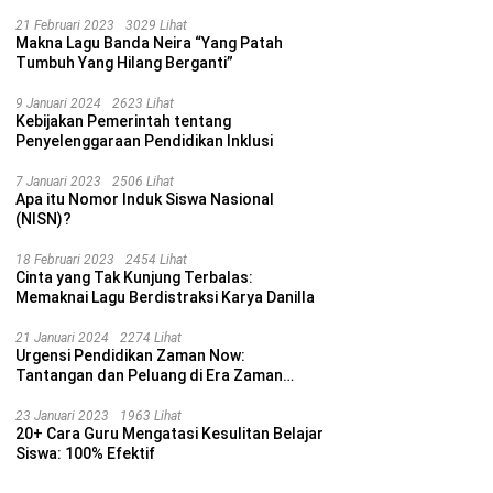
21 Februari 2023
3029 Lihat
Makna Lagu Banda Neira “Yang Patah
Tumbuh Yang Hilang Berganti”
9 Januari 2024
2623 Lihat
Kebijakan Pemerintah tentang
Penyelenggaraan Pendidikan Inklusi
7 Januari 2023
2506 Lihat
Apa itu Nomor Induk Siswa Nasional
(NISN)?
18 Februari 2023
2454 Lihat
Cinta yang Tak Kunjung Terbalas:
Memaknai Lagu Berdistraksi Karya Danilla
21 Januari 2024
2274 Lihat
Urgensi Pendidikan Zaman Now:
Tantangan dan Peluang di Era Zaman
Sekarang
23 Januari 2023
1963 Lihat
20+ Cara Guru Mengatasi Kesulitan Belajar
Siswa: 100% Efektif