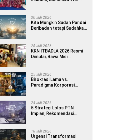
MMD 2026 Luncurkan E-
book Dwibahasa How to
Introduce Yourself di SDN
30 Juli 2026
1 Sumberngepoh
Kita Mungkin Sudah Pandai
Beribadah tetapi Sudahkah
Pandai Memanusiakan
Manusia?
28 Juli 2026
KKN ITBADLA 2026 Resmi
Dimulai, Bawa Misi
Pemberdayaan Desa
melalui Smart Village
Empowerment
25 Juli 2026
Birokrasi Lama vs.
Paradigma Korporasi
Publik: Implementasinya di
Kabupaten Banyuwangi
24 Juli 2026
5 Strategi Lolos PTN
Impian, Rekomendasi
Bimbel UTBK Terbaik untuk
Siswa SMA dan Gap Year
18 Juli 2026
Urgensi Transformasi