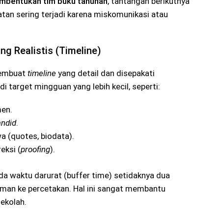
mbentukan tim buku tahunan
, tantangan berikutnya
atan sering terjadi karena miskomunikasi atau
g Realistis (Timeline)
membuat
timeline
yang detail dan disepakati
 target mingguan yang lebih kecil, seperti:
men.
andid
.
a (quotes, biodata).
eksi (
proofing
).
da waktu darurat (buffer time) setidaknya dua
man ke percetakan. Hal ini sangat membantu
ekolah.