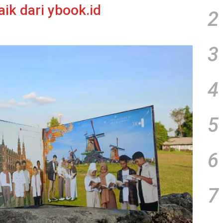
ik dari ybook.id
2
3
4
5
6
7