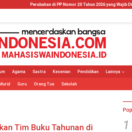
n di PP Nomor 20 Tahun 2026 yang Wajib Dipahami Wajib Pajak dan
um
Agama
Sastra
Kesenian
Pendidikan
Lainnya
Murid
Guru
Orang Tua
Sekolah
Pop
1
kan Tim Buku Tahunan di