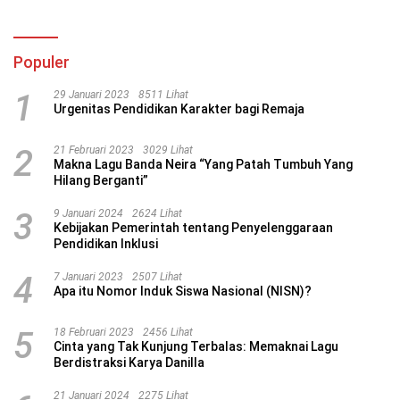
Populer
1
29 Januari 2023
8511 Lihat
Urgenitas Pendidikan Karakter bagi Remaja
2
21 Februari 2023
3029 Lihat
Makna Lagu Banda Neira “Yang Patah Tumbuh Yang
Hilang Berganti”
3
9 Januari 2024
2624 Lihat
Kebijakan Pemerintah tentang Penyelenggaraan
Pendidikan Inklusi
4
7 Januari 2023
2507 Lihat
Apa itu Nomor Induk Siswa Nasional (NISN)?
5
18 Februari 2023
2456 Lihat
Cinta yang Tak Kunjung Terbalas: Memaknai Lagu
Berdistraksi Karya Danilla
21 Januari 2024
2275 Lihat