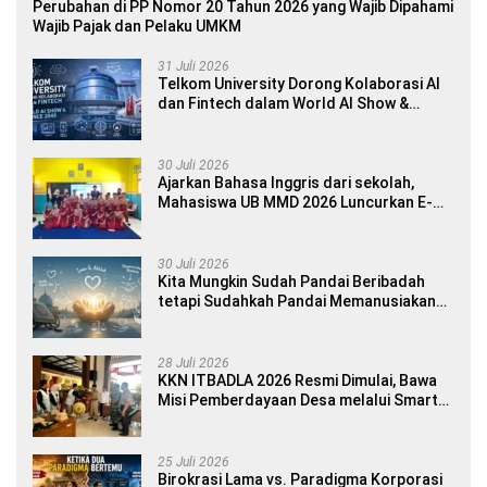
Perubahan di PP Nomor 20 Tahun 2026 yang Wajib Dipahami
Wajib Pajak dan Pelaku UMKM
31 Juli 2026
Telkom University Dorong Kolaborasi AI
dan Fintech dalam World AI Show &
Finance 2045
30 Juli 2026
Ajarkan Bahasa Inggris dari sekolah,
Mahasiswa UB MMD 2026 Luncurkan E-
book Dwibahasa How to Introduce
Yourself di SDN 1 Sumberngepoh
30 Juli 2026
Kita Mungkin Sudah Pandai Beribadah
tetapi Sudahkah Pandai Memanusiakan
Manusia?
28 Juli 2026
KKN ITBADLA 2026 Resmi Dimulai, Bawa
Misi Pemberdayaan Desa melalui Smart
Village Empowerment
25 Juli 2026
Birokrasi Lama vs. Paradigma Korporasi