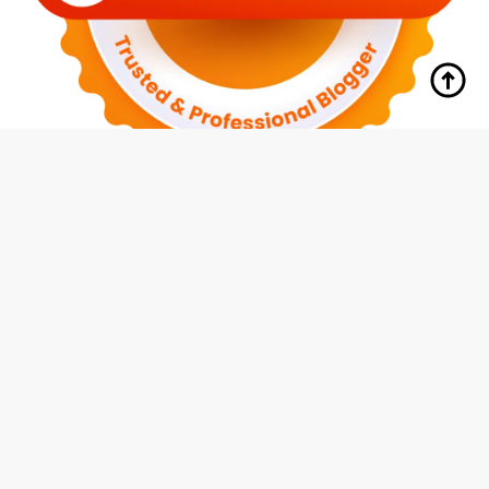
tutup
Indeks
Kode Etik
Redaksi
Disclaimer
Pedoman Media Siber
Privacy Policy
Hubungi Kami
© 2026 Media Siswa Indonesia (MMI Group)