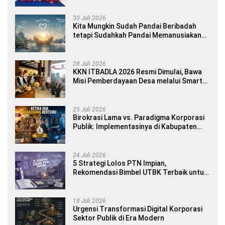
Yourself di SDN 1 Sumberngepoh
30 Juli 2026
Kita Mungkin Sudah Pandai Beribadah
tetapi Sudahkah Pandai Memanusiakan
Manusia?
28 Juli 2026
KKN ITBADLA 2026 Resmi Dimulai, Bawa
Misi Pemberdayaan Desa melalui Smart
Village Empowerment
25 Juli 2026
Birokrasi Lama vs. Paradigma Korporasi
Publik: Implementasinya di Kabupaten
Banyuwangi
24 Juli 2026
5 Strategi Lolos PTN Impian,
Rekomendasi Bimbel UTBK Terbaik untuk
Siswa SMA dan Gap Year
18 Juli 2026
Urgensi Transformasi Digital Korporasi
Sektor Publik di Era Modern