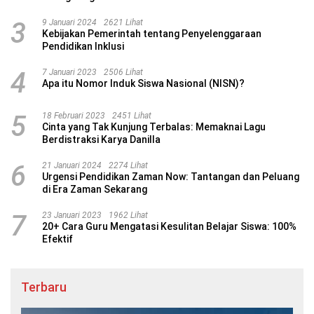
3
9 Januari 2024
2621 Lihat
Kebijakan Pemerintah tentang Penyelenggaraan
Pendidikan Inklusi
4
7 Januari 2023
2506 Lihat
Apa itu Nomor Induk Siswa Nasional (NISN)?
5
18 Februari 2023
2451 Lihat
Cinta yang Tak Kunjung Terbalas: Memaknai Lagu
Berdistraksi Karya Danilla
6
21 Januari 2024
2274 Lihat
Urgensi Pendidikan Zaman Now: Tantangan dan Peluang
di Era Zaman Sekarang
7
23 Januari 2023
1962 Lihat
20+ Cara Guru Mengatasi Kesulitan Belajar Siswa: 100%
Efektif
Terbaru