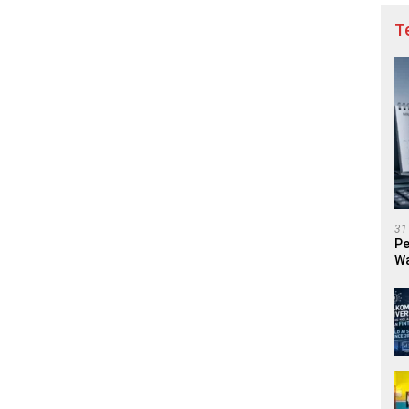
T
31
Pe
Wa