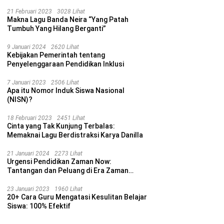
21 Februari 2023
3028 Lihat
Makna Lagu Banda Neira “Yang Patah
Tumbuh Yang Hilang Berganti”
9 Januari 2024
2620 Lihat
Kebijakan Pemerintah tentang
Penyelenggaraan Pendidikan Inklusi
7 Januari 2023
2506 Lihat
Apa itu Nomor Induk Siswa Nasional
(NISN)?
18 Februari 2023
2451 Lihat
Cinta yang Tak Kunjung Terbalas:
Memaknai Lagu Berdistraksi Karya Danilla
21 Januari 2024
2273 Lihat
Urgensi Pendidikan Zaman Now:
Tantangan dan Peluang di Era Zaman
Sekarang
23 Januari 2023
1960 Lihat
20+ Cara Guru Mengatasi Kesulitan Belajar
Siswa: 100% Efektif