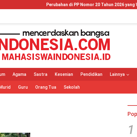
Perubahan di PP Nomor 20 Tahun 2026 yang Wajib Dip
um
Agama
Sastra
Kesenian
Pendidikan
Lainnya
Murid
Guru
Orang Tua
Sekolah
Pop
1