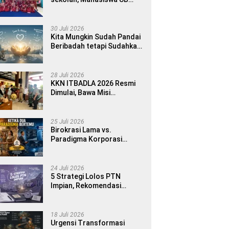
MMD 2026 Luncurkan E-
book Dwibahasa How to
Introduce Yourself di SDN
30 Juli 2026
1 Sumberngepoh
Kita Mungkin Sudah Pandai
Beribadah tetapi Sudahkah
Pandai Memanusiakan
Manusia?
28 Juli 2026
KKN ITBADLA 2026 Resmi
Dimulai, Bawa Misi
Pemberdayaan Desa
melalui Smart Village
Empowerment
25 Juli 2026
Birokrasi Lama vs.
Paradigma Korporasi
Publik: Implementasinya di
Kabupaten Banyuwangi
24 Juli 2026
5 Strategi Lolos PTN
Impian, Rekomendasi
Bimbel UTBK Terbaik untuk
Siswa SMA dan Gap Year
18 Juli 2026
Urgensi Transformasi