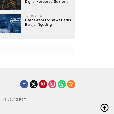
Digital Korporasi Sektor
Publik di Era Modern
17 Juli 2026
HardaWebPro: Siswa Harus
Belajar Ngoding
Menggunakan AI Sejak
Pendidikan Awal
y
Hubungi Kami