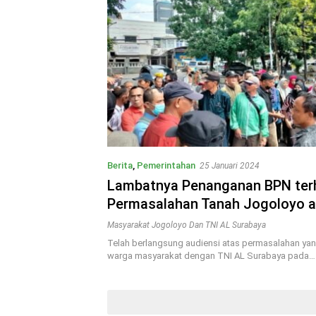
Berita
,
Pemerintahan
25 Januari 2024
Lambatnya Penanganan BPN ter
Permasalahan Tanah Jogoloyo a
Masyarakat dengan TNI AL Sura
Masyarakat Jogoloyo Dan TNI AL Surabaya
Telah berlangsung audiensi atas permasalahan yang
warga masyarakat dengan TNI AL Surabaya pada…