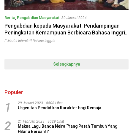
Berita
,
Pengabdian Masyarakat
30 Januari 2024
Pengabdian kepada Masyarakat: Pendampingan
Peningkatan Kemampuan Berbicara Bahasa Inggris
Santri PPNH melalui E-Modul Interaktif
E-Modul Interaktif Bahasa Inggris
Selengkapnya
Populer
1
29 Januari 2023
8508 Lihat
Urgenitas Pendidikan Karakter bagi Remaja
2
21 Februari 2023
3029 Lihat
Makna Lagu Banda Neira “Yang Patah Tumbuh Yang
Hilang Berganti”