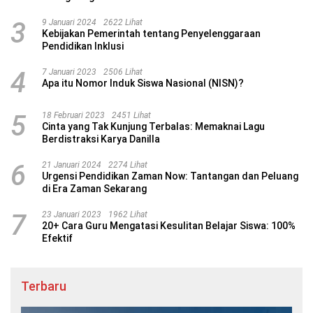
3
9 Januari 2024
2622 Lihat
Kebijakan Pemerintah tentang Penyelenggaraan
Pendidikan Inklusi
4
7 Januari 2023
2506 Lihat
Apa itu Nomor Induk Siswa Nasional (NISN)?
5
18 Februari 2023
2451 Lihat
Cinta yang Tak Kunjung Terbalas: Memaknai Lagu
Berdistraksi Karya Danilla
6
21 Januari 2024
2274 Lihat
Urgensi Pendidikan Zaman Now: Tantangan dan Peluang
di Era Zaman Sekarang
7
23 Januari 2023
1962 Lihat
20+ Cara Guru Mengatasi Kesulitan Belajar Siswa: 100%
Efektif
Terbaru