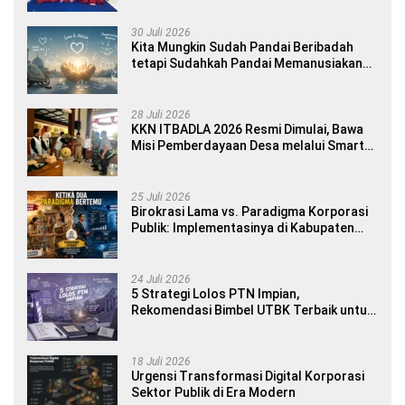
Yourself di SDN 1 Sumberngepoh
30 Juli 2026
Kita Mungkin Sudah Pandai Beribadah
tetapi Sudahkah Pandai Memanusiakan
Manusia?
28 Juli 2026
KKN ITBADLA 2026 Resmi Dimulai, Bawa
Misi Pemberdayaan Desa melalui Smart
Village Empowerment
25 Juli 2026
Birokrasi Lama vs. Paradigma Korporasi
Publik: Implementasinya di Kabupaten
Banyuwangi
24 Juli 2026
5 Strategi Lolos PTN Impian,
Rekomendasi Bimbel UTBK Terbaik untuk
Siswa SMA dan Gap Year
18 Juli 2026
Urgensi Transformasi Digital Korporasi
Sektor Publik di Era Modern