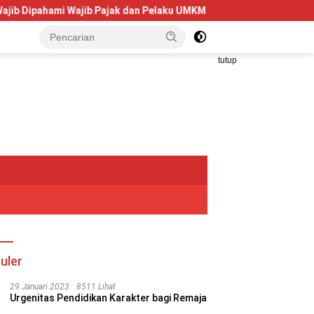
mi Wajib Pajak dan Pelaku UMKM
Telkom University Dorong
tutup
uler
29 Januari 2023
8511 Lihat
Urgenitas Pendidikan Karakter bagi Remaja