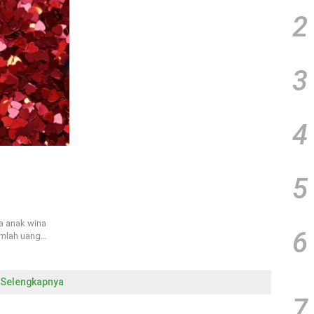
2
3
4
5
a anak wina
6
mlah uang…
Selengkapnya
7