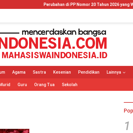
Perubahan di PP Nomor 20 Tahun 2026 yang Wajib Dipaha
um
Agama
Sastra
Kesenian
Pendidikan
Lainnya
Murid
Guru
Orang Tua
Sekolah
Pop
1