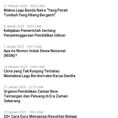
21 Februari 2023
3029 Lihat
Makna Lagu Banda Neira “Yang Patah
Tumbuh Yang Hilang Berganti”
9 Januari 2024
2624 Lihat
Kebijakan Pemerintah tentang
Penyelenggaraan Pendidikan Inklusi
7 Januari 2023
2507 Lihat
Apa itu Nomor Induk Siswa Nasional
(NISN)?
18 Februari 2023
2456 Lihat
Cinta yang Tak Kunjung Terbalas:
Memaknai Lagu Berdistraksi Karya Danilla
21 Januari 2024
2275 Lihat
Urgensi Pendidikan Zaman Now:
Tantangan dan Peluang di Era Zaman
Sekarang
23 Januari 2023
1964 Lihat
20+ Cara Guru Mengatasi Kesulitan Belajar