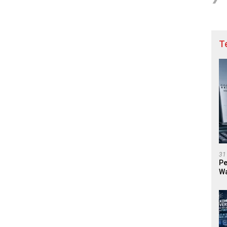
T
31
Pe
Wa