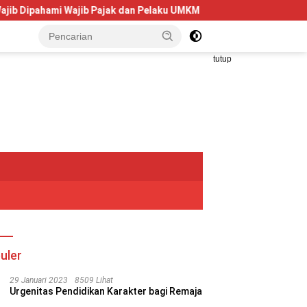
i Wajib Pajak dan Pelaku UMKM
Telkom University Dorong 
tutup
uler
29 Januari 2023
8509 Lihat
Urgenitas Pendidikan Karakter bagi Remaja