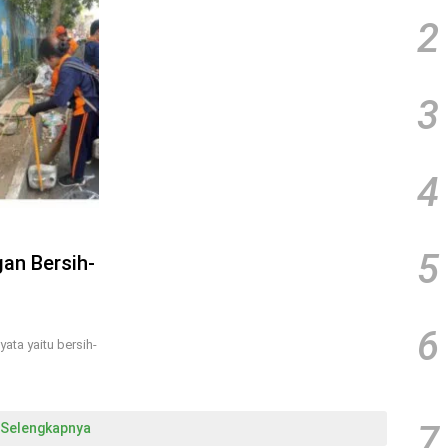
2
3
4
5
gan Bersih-
6
ata yaitu bersih-
7
Selengkapnya