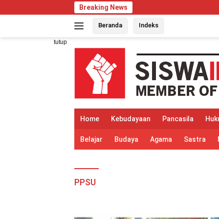
Langsung
Breaking News
ke
Beranda
Indeks
konten
tutup
Home
Kebudayaan
Pancasila
Huk
Belajar
Budaya
Agama
Sastra
PPSU