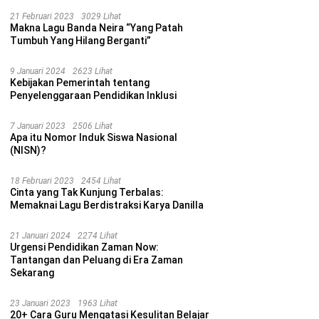
21 Februari 2023
3029 Lihat
Makna Lagu Banda Neira “Yang Patah
Tumbuh Yang Hilang Berganti”
9 Januari 2024
2623 Lihat
Kebijakan Pemerintah tentang
Penyelenggaraan Pendidikan Inklusi
7 Januari 2023
2506 Lihat
Apa itu Nomor Induk Siswa Nasional
(NISN)?
18 Februari 2023
2454 Lihat
Cinta yang Tak Kunjung Terbalas:
Memaknai Lagu Berdistraksi Karya Danilla
21 Januari 2024
2274 Lihat
Urgensi Pendidikan Zaman Now:
Tantangan dan Peluang di Era Zaman
Sekarang
23 Januari 2023
1963 Lihat
20+ Cara Guru Mengatasi Kesulitan Belajar