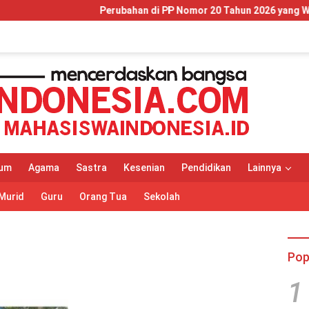
Perubahan di PP Nomor 20 Tahun 2026 yang Wajib Dipaham
um
Agama
Sastra
Kesenian
Pendidikan
Lainnya
Murid
Guru
Orang Tua
Sekolah
Pop
1