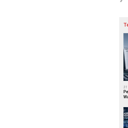
T
31
Pe
Wa