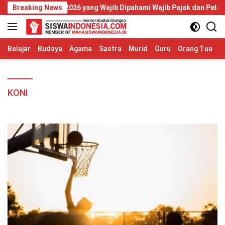
Langsung
Nomor 20 Tahun 2026 yang Wajib Dipahami Wajib Pajak dan Pelaku 
Breaking News
ke
konten
Belajar
Budaya
Agama
Sastra
Murid
Guru
Orang Tua
S
KONI