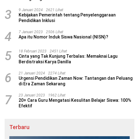
3
9 Januari 2024
2621 Lihat
Kebijakan Pemerintah tentang Penyelenggaraan
Pendidikan Inklusi
4
7 Januari 2023
2506 Lihat
Apa itu Nomor Induk Siswa Nasional (NISN)?
5
18 Februari 2023
2451 Lihat
Cinta yang Tak Kunjung Terbalas: Memaknai Lagu
Berdistraksi Karya Danilla
6
21 Januari 2024
2274 Lihat
Urgensi Pendidikan Zaman Now: Tantangan dan Peluang
di Era Zaman Sekarang
7
23 Januari 2023
1962 Lihat
20+ Cara Guru Mengatasi Kesulitan Belajar Siswa: 100%
Efektif
Terbaru