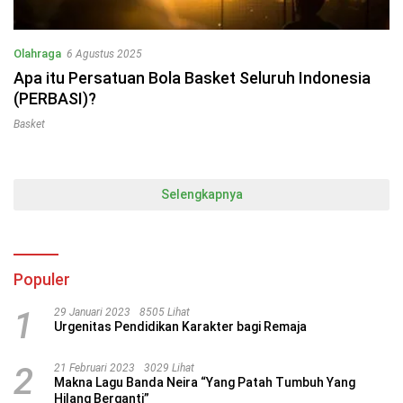
Olahraga
6 Agustus 2025
Apa itu Persatuan Bola Basket Seluruh Indonesia
(PERBASI)?
Basket
Selengkapnya
Populer
1
29 Januari 2023
8505 Lihat
Urgenitas Pendidikan Karakter bagi Remaja
2
21 Februari 2023
3029 Lihat
Makna Lagu Banda Neira “Yang Patah Tumbuh Yang
Hilang Berganti”