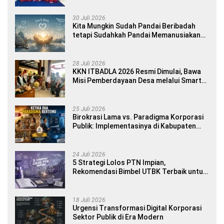
Yourself di SDN 1 Sumberngepoh
30 Juli 2026
Kita Mungkin Sudah Pandai Beribadah
tetapi Sudahkah Pandai Memanusiakan
Manusia?
28 Juli 2026
KKN ITBADLA 2026 Resmi Dimulai, Bawa
Misi Pemberdayaan Desa melalui Smart
Village Empowerment
25 Juli 2026
Birokrasi Lama vs. Paradigma Korporasi
Publik: Implementasinya di Kabupaten
Banyuwangi
24 Juli 2026
5 Strategi Lolos PTN Impian,
Rekomendasi Bimbel UTBK Terbaik untuk
Siswa SMA dan Gap Year
18 Juli 2026
Urgensi Transformasi Digital Korporasi
Sektor Publik di Era Modern