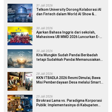
31 Juli 2026
Telkom University Dorong Kolaborasi AI
dan Fintech dalam World AI Show &
Finance 2045
30 Juli 2026
Ajarkan Bahasa Inggris dari sekolah,
Mahasiswa UB MMD 2026 Luncurkan E-
book Dwibahasa How to Introduce
Yourself di SDN 1 Sumberngepoh
30 Juli 2026
Kita Mungkin Sudah Pandai Beribadah
tetapi Sudahkah Pandai Memanusiakan
Manusia?
28 Juli 2026
KKN ITBADLA 2026 Resmi Dimulai, Bawa
Misi Pemberdayaan Desa melalui Smart
Village Empowerment
25 Juli 2026
Birokrasi Lama vs. Paradigma Korporasi
Publik: Implementasinya di Kabupaten
Banyuwangi