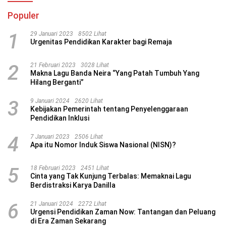
Populer
1
29 Januari 2023
8502 Lihat
Urgenitas Pendidikan Karakter bagi Remaja
2
21 Februari 2023
3028 Lihat
Makna Lagu Banda Neira “Yang Patah Tumbuh Yang
Hilang Berganti”
3
9 Januari 2024
2620 Lihat
Kebijakan Pemerintah tentang Penyelenggaraan
Pendidikan Inklusi
4
7 Januari 2023
2506 Lihat
Apa itu Nomor Induk Siswa Nasional (NISN)?
5
18 Februari 2023
2451 Lihat
Cinta yang Tak Kunjung Terbalas: Memaknai Lagu
Berdistraksi Karya Danilla
6
21 Januari 2024
2272 Lihat
Urgensi Pendidikan Zaman Now: Tantangan dan Peluang
di Era Zaman Sekarang