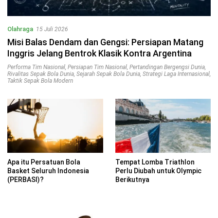
Olahraga
15 Juli 2026
Misi Balas Dendam dan Gengsi: Persiapan Matang
Inggris Jelang Bentrok Klasik Kontra Argentina
Performa Tim Nasional
,
Persiapan Tim Nasional
,
Pertandingan Bergengsi Dunia
,
Rivalitas Sepak Bola Dunia
,
Sejarah Sepak Bola Dunia
,
Strategi Laga Internasional
,
Taktik Sepak Bola Modern
Apa itu Persatuan Bola
Tempat Lomba Triathlon
Basket Seluruh Indonesia
Perlu Diubah untuk Olympic
(PERBASI)?
Berikutnya