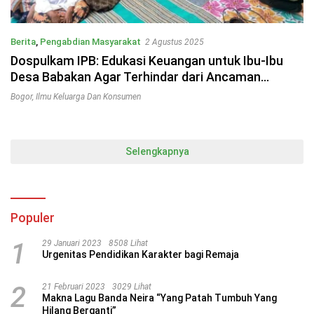
Berita
,
Pengabdian Masyarakat
2 Agustus 2025
Dospulkam IPB: Edukasi Keuangan untuk Ibu-Ibu
Desa Babakan Agar Terhindar dari Ancaman
Pinjaman Ilegal
Bogor
,
Ilmu Keluarga Dan Konsumen
Selengkapnya
Populer
1
29 Januari 2023
8508 Lihat
Urgenitas Pendidikan Karakter bagi Remaja
2
21 Februari 2023
3029 Lihat
Makna Lagu Banda Neira “Yang Patah Tumbuh Yang
Hilang Berganti”