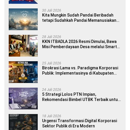
Yourself di SDN 1 Sumberngepoh
30 Juli 2026
Kita Mungkin Sudah Pandai Beribadah
tetapi Sudahkah Pandai Memanusiakan
Manusia?
28 Juli 2026
KKN ITBADLA 2026 Resmi Dimulai, Bawa
Misi Pemberdayaan Desa melalui Smart
Village Empowerment
25 Juli 2026
Birokrasi Lama vs. Paradigma Korporasi
Publik: Implementasinya di Kabupaten
Banyuwangi
24 Juli 2026
5 Strategi Lolos PTN Impian,
Rekomendasi Bimbel UTBK Terbaik untuk
Siswa SMA dan Gap Year
18 Juli 2026
Urgensi Transformasi Digital Korporasi
Sektor Publik di Era Modern