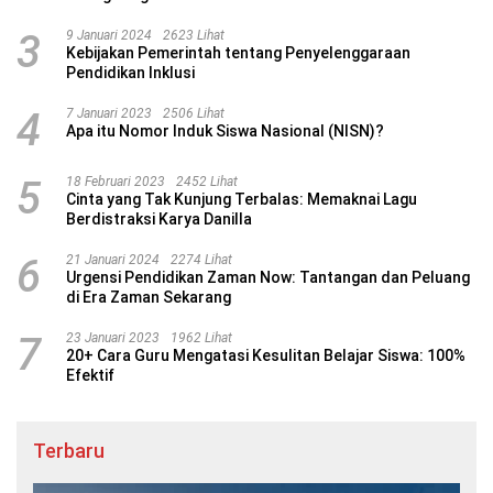
3
9 Januari 2024
2623 Lihat
Kebijakan Pemerintah tentang Penyelenggaraan
Pendidikan Inklusi
4
7 Januari 2023
2506 Lihat
Apa itu Nomor Induk Siswa Nasional (NISN)?
5
18 Februari 2023
2452 Lihat
Cinta yang Tak Kunjung Terbalas: Memaknai Lagu
Berdistraksi Karya Danilla
6
21 Januari 2024
2274 Lihat
Urgensi Pendidikan Zaman Now: Tantangan dan Peluang
di Era Zaman Sekarang
7
23 Januari 2023
1962 Lihat
20+ Cara Guru Mengatasi Kesulitan Belajar Siswa: 100%
Efektif
Terbaru