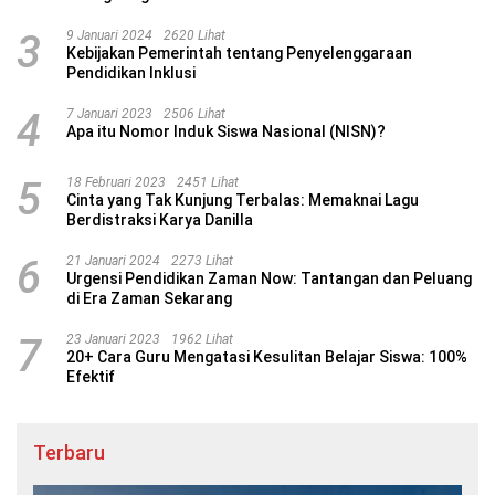
3
9 Januari 2024
2620 Lihat
Kebijakan Pemerintah tentang Penyelenggaraan
Pendidikan Inklusi
4
7 Januari 2023
2506 Lihat
Apa itu Nomor Induk Siswa Nasional (NISN)?
5
18 Februari 2023
2451 Lihat
Cinta yang Tak Kunjung Terbalas: Memaknai Lagu
Berdistraksi Karya Danilla
6
21 Januari 2024
2273 Lihat
Urgensi Pendidikan Zaman Now: Tantangan dan Peluang
di Era Zaman Sekarang
7
23 Januari 2023
1962 Lihat
20+ Cara Guru Mengatasi Kesulitan Belajar Siswa: 100%
Efektif
Terbaru