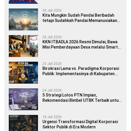
Yourself di SDN 1 Sumberngepoh
30 Juli 2026
Kita Mungkin Sudah Pandai Beribadah
tetapi Sudahkah Pandai Memanusiakan
Manusia?
28 Juli 2026
KKN ITBADLA 2026 Resmi Dimulai, Bawa
Misi Pemberdayaan Desa melalui Smart
Village Empowerment
25 Juli 2026
Birokrasi Lama vs. Paradigma Korporasi
Publik: Implementasinya di Kabupaten
Banyuwangi
24 Juli 2026
5 Strategi Lolos PTN Impian,
Rekomendasi Bimbel UTBK Terbaik untuk
Siswa SMA dan Gap Year
18 Juli 2026
Urgensi Transformasi Digital Korporasi
Sektor Publik di Era Modern